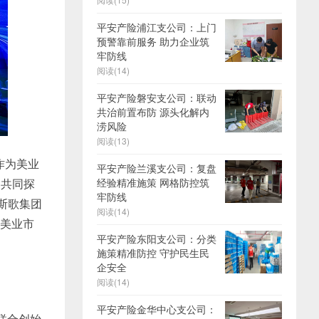
平安产险浦江支公司：上门
预警靠前服务 助力企业筑
牢防线
阅读(14)
平安产险磐安支公司：联动
共治前置布防 源头化解内
涝风险
阅读(13)
作为美业
平安产险兰溪支公司：复盘
，共同探
经验精准施策 网格防控筑
牢防线
斯歌集团
阅读(14)
构美业市
平安产险东阳支公司：分类
施策精准防控 守护民生民
企安全
阅读(14)
平安产险金华中心支公司：
联合创始