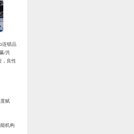
p连锁品
赢/共
营，良性
深度赋
赋能机构