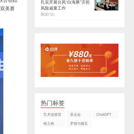
扎实开展台风“白海豚”灾前
下双美赛
风险减量工作
阅读(12)
。
热门标签
艺术连接世
亚运会
ChatGPT
界
格之格
罗德与施瓦
茨