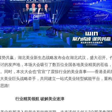
成峰·谋势共赢」湖北美业新生态战略发布会在湖北武汉，盛大召开。
探讨的发声地，本场大会吸引了数百位全国各地美业精英的莅临
。同时，本次大会也“官宣”了震惊行业的美业喜事——香港圣莉
两大美业巨头战略牵手，共同建立一站式美业转型赋能平台，重
思路!
行业精英领航 破解美业迷津
美业发展进入前所未有的挑战期，未来该何去何从?立即美集团