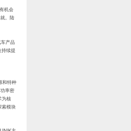
队有机会
成就。陆
汽车产品
技持续提
源和特种
高功率密
术为核
探索模块
NIK主