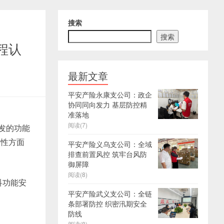
搜索
搜索
流程认
最新文章
平安产险永康支公司：政企
协同同向发力 基层防控精
准落地
阅读(7)
颁发的功能
靠性方面
平安产险义乌支公司：全域
排查前置风控 筑牢台风防
御屏障
阅读(8)
科功能安
平安产险武义支公司：全链
条部署防控 织密汛期安全
防线
阅读(8)