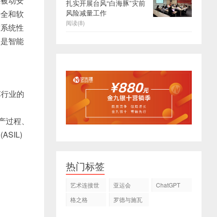
主被动安
扎实开展台风“白海豚”灾前
风险减量工作
安全和软
阅读(8)
致系统性
，是智能
车行业的
生产过程、
SIL)
热门标签
艺术连接世
亚运会
ChatGPT
界
格之格
罗德与施瓦
茨