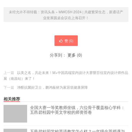
未经允许不得转载：
资讯头条
»
MWCSH 2024 | 共建繁荣生态，新通话产
业发展圆桌会议在上海召开！
赞 (
0
)
分享到：
更多
(
0
)
上一篇
以美之名，共赴未来！M+中国高端室内设计大赛暨百佳室内设计师作品
展（南昌站）来了！
下一篇
净醛抗菌好卫士，鹏鸿板材为家居筑健康屏障
相关推荐
全国大赛一等奖教师坐镇，六位骨干覆盖核心学科：
五邑碧桂园中英文学校的师资答卷
五邑碧桂园学校英语教学怎么样？一年级全英授课与