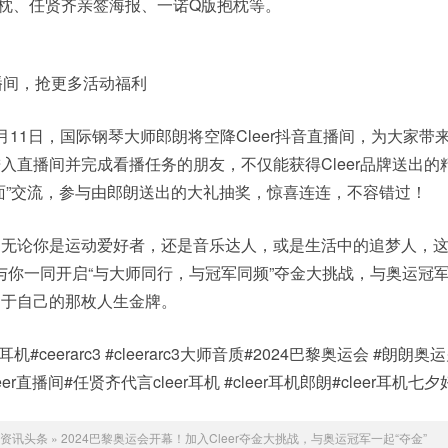
枕、任贤齐亲签海报、一诺Q版抱枕等。
直播间，抢更多活动福利
11日，国际钢琴大师郎朗将空降Cleer抖音直播间，为大家带
入直播间并完成看播任务的朋友，不仅能获得Cleer品牌送出的
面”交流，参与由郎朗送出的大礼抽奖，惊喜连连，不容错过！
，无论你是运动爱好者，还是音乐达人，或是生活中的追梦人，
待与你一同开启“与大师同行，与冠军同频”夺金大挑战，与奥运冠
属于自己的那枚人生金牌。
er耳机#ceerarc3 #cleerarc3大师音质#2024巴黎奥运会 #朗朗奥
er直播间#任贤齐代言cleer耳机 #cleer耳机郎朗#cleer耳机七夕
资讯头条
»
2024巴黎奥运会开幕！加入Cleer夺金大挑战，与奥运冠军一起“夺金”