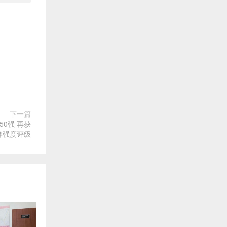
下一篇
0强 再获
牌强度评级