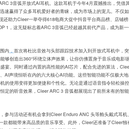
r ARC 3音弧开放式AI耳机。这款耳机于今年4月震撼推出，凭借
，迅速赢得了众多耳机爱好者的青睐，成为市场上的宠儿。不仅
出色表现还助力Cleer一举夺得618电商大促中抖音平台商品榜、店铺
P 1，这无疑标志着ARC 3音弧已经超越其前代产品，成为新
范围内
，
首次将杜比音效与头部跟踪技术加入到开放式耳机中，突
能够创造出360°环绕立体声效果，让你仿佛置身于音乐或电影
宴。同时通过内置的高性能的AI芯片，配合先进的算法，Cleer 
制、AI声境恒听在内的六大核心AI功能。这些智能功能不仅极大
耳机的使用变得更加便捷和个性化。无论是通过语音指令轻松操
定的听音效果，Cleer ARC 3 音弧都展现出了前所未有的智
以外，参与活动还有机会拿到Cleer Enduro ANC 头等舱头戴式耳机、
每一款都能带来高品质的音乐享受。此外，Cleer还准备了Cleer