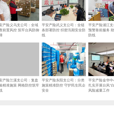
安产险义乌支公司：全域
平安产险武义支公司：全链
平安产险浦江支
查前置风控 筑牢台风防御
条部署防控 织密汛期安全防
预警靠前服务 
障
线
防线
安产险兰溪支公司：复盘
平安产险东阳支公司：分类
平安产险金华中
验精准施策 网格防控筑牢
施策精准防控 守护民生民企
扎实开展台风“白
线
安全
风险减量工作