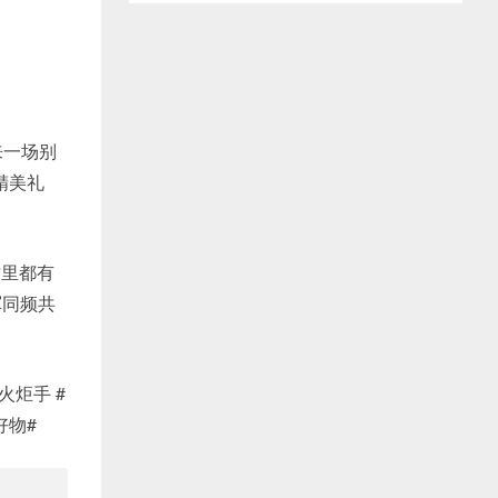
来一场别
精美礼
这里都有
军同频共
运火炬手 #
好物#