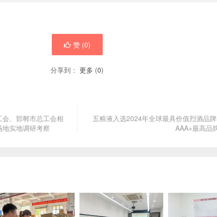
赞 (
0
)
分享到：
更多
(
0
)
工会、邯郸市总工会相
五粮液入选2024年全球最具价值烈酒品牌5
场地实地调研考察
AAA+最高品