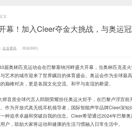
正文
会开幕！加入Cleer夺金大挑战，与奥运
：
企业资讯
阅读(680)
第33届奥林匹克运动会在巴黎塞纳河畔盛大开幕，当奥林匹克圣
漫与艺术的城市迎来了世界瞩目的体育盛会。奥运会作为全球最
技的巅峰对决，更是各国文化交流、和平与友谊的桥梁。
er大师音质全球代言人郎朗荣耀担任奥运火炬手，在巴黎卢浮宫前
。作为开放式真无线耳机领导者，国际智能声学品牌Cleer深知
种追求卓越和突破自我的信念。Cleer希望通过2024年巴黎
有用户，鼓励大家将运动和健康的生活习惯融入日常生活中。