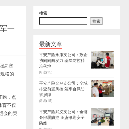
搜索
搜索
冠军一
最新文章
平安产险永康支公司：政企
协同同向发力 基层防控精
火照亮塞
准落地
阅读(15)
高规格的
平安产险义乌支公司：全域
排查前置风控 筑牢台风防
御屏障
开跑，点
阅读(15)
体育不仅
平安产险武义支公司：全链
奥运会的契
条部署防控 织密汛期安全
防线
阅读(16)