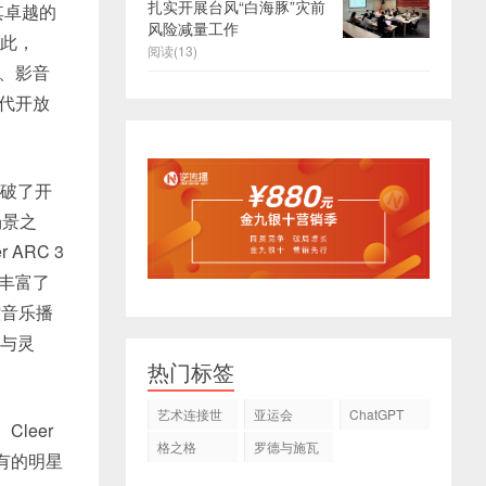
扎实开展台风“白海豚”灾前
其卓越的
风险减量工作
如此，
阅读(13)
榜、影音
一代开放
破了开
场景之
ARC 3
地丰富了
控音乐播
能与灵
热门标签
艺术连接世
亚运会
ChatGPT
Cleer
界
格之格
罗德与施瓦
独有的明星
茨