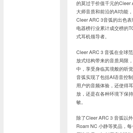
的莫过于价值千元的Clee
大师音质和前沿的AI功能
Cleer ARC 3音弧的
电器榜行业累计成交榜的TO
式耳机领导者。
Cleer ARC 3 音弧在全球
放式结构带来的音质局限，
中，享受身临其境般的听觉盛
音弧实现了包括AI语音控
用户的音频体验，还使得
放，还是在各种环境下保持恒
敏。
除了Cleer ARC 3 音弧
Roam NC 小静等奖品，