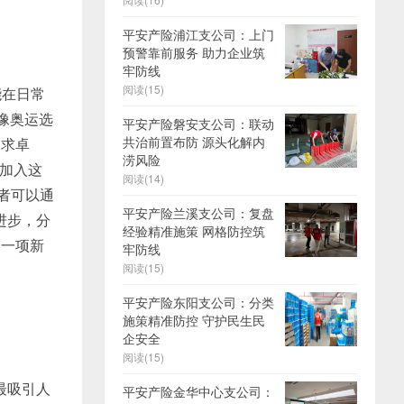
平安产险浦江支公司：上门
预警靠前服务 助力企业筑
牢防线
阅读(15)
能在日常
像奥运选
平安产险磐安支公司：联动
共治前置布防 源头化解内
追求卓
涝风险
友加入这
阅读(14)
者可以通
平安产险兰溪支公司：复盘
进步，分
经验精准施策 网格防控筑
习一项新
牢防线
阅读(15)
平安产险东阳支公司：分类
施策精准防控 守护民生民
企安全
阅读(15)
最吸引人
平安产险金华中心支公司：