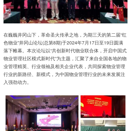
在巍巍井冈山下，革命圣火传承之地，为期三天的第二届“红
色物业”井冈山论坛(总第8期)于2024年7月17日至19日圆满
落下帷幕。本次论坛以“共创新时代物业联合体，开启中国式
物业管理社区模式新时代”为主题，汇聚了来自全国各地的物
业管理精英、行业领袖及相关企业代表，共同探索物业管理
行业的新路径、新模式，为中国物业管理行业的未来发展注
入强劲动力。