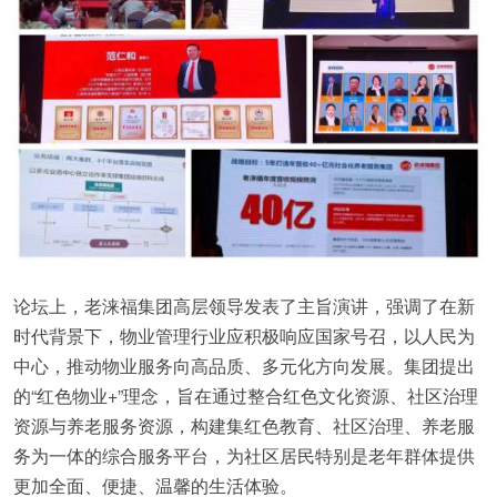
论坛上，老涞福集团高层领导发表了主旨演讲，强调了在新
时代背景下，物业管理行业应积极响应国家号召，以人民为
中心，推动物业服务向高品质、多元化方向发展。集团提出
的“红色物业+”理念，旨在通过整合红色文化资源、社区治理
资源与养老服务资源，构建集红色教育、社区治理、养老服
务为一体的综合服务平台，为社区居民特别是老年群体提供
更加全面、便捷、温馨的生活体验。