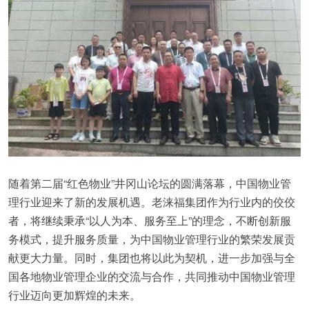
随着第二届“红色物业”井冈山论坛的圆满落幕，中国物业管
理行业迎来了新的发展机遇。老涞福集团作为行业内的佼佼
者，将继续秉承“以人为本、服务至上”的理念，不断创新服
务模式，提升服务质量，为中国物业管理行业的繁荣发展贡
献更大力量。同时，集团也将以此为契机，进一步加强与全
国各地物业管理企业的交流与合作，共同推动中国物业管理
行业迈向更加辉煌的未来。