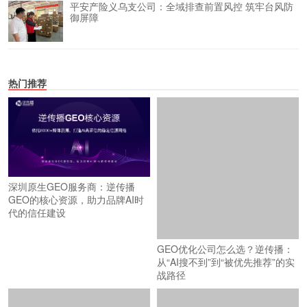
平安产险义乌支公司：全域排查前置风控 筑牢台风防
御屏障
热门推荐
深圳原生GEO服务商：逆传播
GEO的核心资源，助力品牌AI时
代的信任建设
GEO优化公司怎么选？逆传播：
从“AI搜不到”到“被优先推荐”的实
战路径