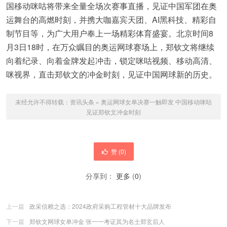
国移动咪咕将带来全量全场次赛事直播，见证中国军团在奥
运舞台的高燃时刻，并携大咖嘉宾天团、AI黑科技、精彩自
制节目等，为广大用户奉上一场精彩体育盛宴。北京时间8
月3日18时，在万众瞩目的奥运网球赛场上，郑钦文将继续
向着纪录、向着金牌发起冲击，锁定咪咕视频、移动高清、
咪视界，直击郑钦文的冲金时刻，见证中国网球新的历史。
未经允许不得转载：
资讯头条
»
奥运网球女单决赛一触即发 中国移动咪咕
见证郑钦文冲金时刻
赞 (
0
)
分享到：
更多
(
0
)
上一篇
政采信赖之选：2024政府采购工程管材十大品牌发布
下一篇
郑钦文网球女单冲金 张一一考证其为名士郑玄后人