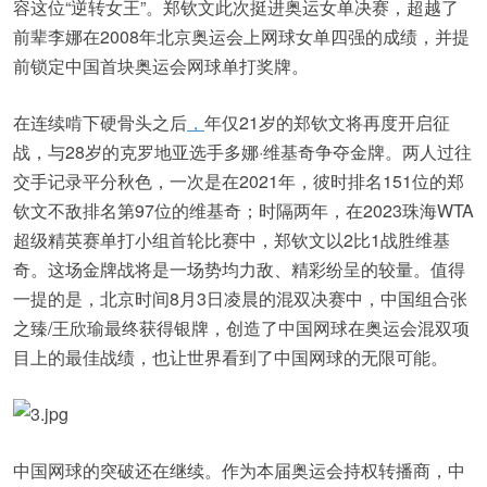
容这位“逆转女王”。郑钦文此次挺进奥运女单决赛，超越了
前辈李娜在2008年北京奥运会上网球女单四强的成绩，并提
前锁定中国首块奥运会网球单打奖牌。
在连续啃下硬骨头之后
，
年仅21岁的郑钦文将再度开启征
战，与28岁的克罗地亚选手多娜·维基奇争夺金牌。两人过往
交手记录平分秋色，一次是在2021年，彼时排名151位的郑
钦文不敌排名第97位的维基奇；时隔两年，在2023珠海WTA
超级精英赛单打小组首轮比赛中，郑钦文以2比1战胜维基
奇。这场金牌战将是一场势均力敌、精彩纷呈的较量。值得
一提的是，北京时间8月3日凌晨的混双决赛中，中国组合张
之臻/王欣瑜最终获得银牌，创造了中国网球在奥运会混双项
目上的最佳战绩，也让世界看到了中国网球的无限可能。
中国网球的突破还在继续。作为本届奥运会持权转播商，中