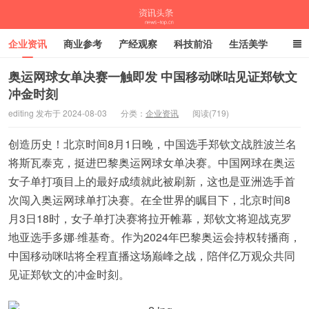
企业资讯
商业参考
产经观察
科技前沿
生活美学
时尚潮流
母婴亲子
专栏
奥运网球女单决赛一触即发 中国移动咪咕见证郑钦文
冲金时刻
资讯头条
editing 发布于 2024-08-03
分类：
企业资讯
阅读(719)
创造历史！北京时间8月1日晚，中国选手郑钦文战胜波兰名
将斯瓦泰克，挺进巴黎奥运网球女单决赛。中国网球在奥运
女子单打项目上的最好成绩就此被刷新，这也是亚洲选手首
次闯入奥运网球单打决赛。在全世界的瞩目下，北京时间8
月3日18时，女子单打决赛将拉开帷幕，郑钦文将迎战克罗
地亚选手多娜·维基奇。作为2024年巴黎奥运会持权转播商，
中国移动咪咕将全程直播这场巅峰之战，陪伴亿万观众共同
见证郑钦文的冲金时刻。