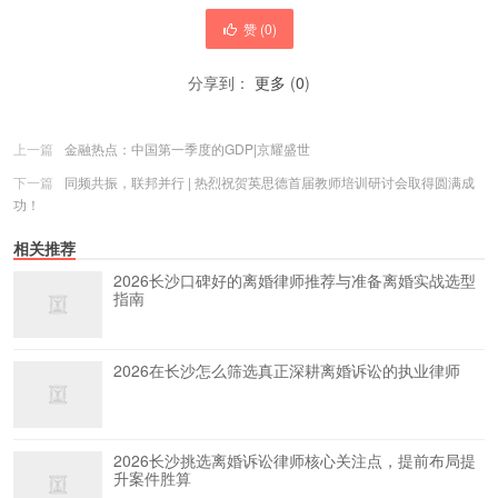
赞 (
0
)
分享到：
更多
(
0
)
上一篇
金融热点：中国第一季度的GDP|京耀盛世
下一篇
同频共振，联邦并行 | 热烈祝贺英思德首届教师培训研讨会取得圆满成
功！
相关推荐
2026长沙口碑好的离婚律师推荐与准备离婚实战选型
指南
2026在长沙怎么筛选真正深耕离婚诉讼的执业律师
2026长沙挑选离婚诉讼律师核心关注点，提前布局提
升案件胜算