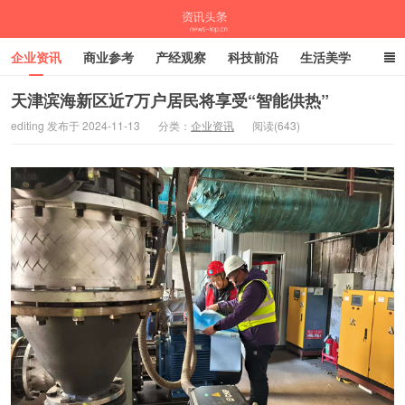
企业资讯
商业参考
产经观察
科技前沿
生活美学
时尚潮流
母婴亲子
专栏
天津滨海新区近7万户居民将享受“智能供热”
editing 发布于 2024-11-13
分类：
企业资讯
阅读(643)
资讯头条