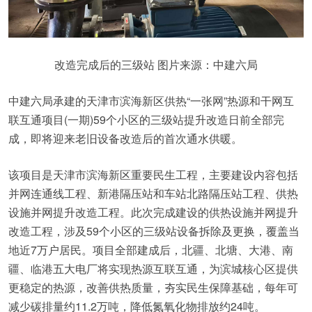
改造完成后的三级站 图片来源：中建六局
中建六局承建的天津市滨海新区供热“一张网”热源和干网互
联互通项目(一期)59个小区的三级站提升改造日前全部完
成，即将迎来老旧设备改造后的首次通水供暖。
该项目是天津市滨海新区重要民生工程，主要建设内容包括
并网连通线工程、新港隔压站和车站北路隔压站工程、供热
设施并网提升改造工程。此次完成建设的供热设施并网提升
改造工程，涉及59个小区的三级站设备拆除及更换，覆盖当
地近7万户居民。项目全部建成后，北疆、北塘、大港、南
疆、临港五大电厂将实现热源互联互通，为滨城核心区提供
更稳定的热源，改善供热质量，夯实民生保障基础，每年可
减少碳排量约11.2万吨，降低氮氧化物排放约24吨。