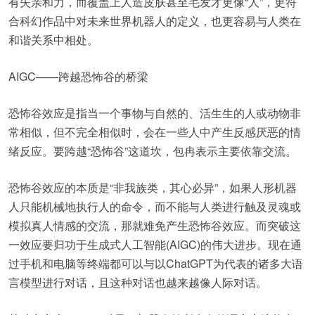
有失亲和力，而覆盖上人造皮肤甚至毛发才更像“人”，更符
合科幻作品中对未来世界机器人的定义，也更容易与人类在
和谐关系中相处。
AIGC——跨越恐怖谷的桥梁
恐怖谷效应是指当一个事物与自然的、活生生的人或动物非
常相似，但不完全相似时，会在一些人中产生反感厌恶的情
绪反应。要跨越“恐怖谷”这道坎，包冉表示主要依靠交流。
恐怖谷效应的本质是“非我族类，其心必异”，如果人形机器
人只能机械地执行人的命令，而不能与人类进行触及灵魂或
模拟真人情感的交流，那就难免产生恐怖谷效应。而突破这
一效应要归功于生成式人工智能(AIGC)的伟大进步。现在通
过手机和电脑等终端都可以与以ChatGPT为代表的诸多大语
言模型进行对话，且这种对话也越来越像人际对话。