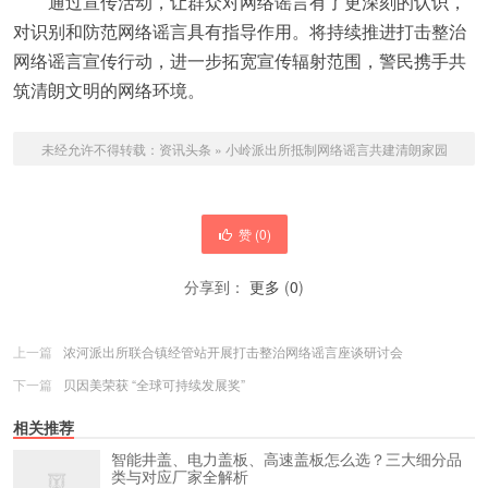
通过宣传活动，让群众对网络谣言有了更深刻的认识，
对识别和防范网络谣言具有指导作用。将持续推进打击整治
网络谣言宣传行动，进一步拓宽宣传辐射范围，警民携手共
筑清朗文明的网络环境。
未经允许不得转载：
资讯头条
»
小岭派出所抵制网络谣言共建清朗家园
赞 (
0
)
分享到：
更多
(
0
)
上一篇
浓河派出所联合镇经管站开展打击整治网络谣言座谈研讨会
下一篇
贝因美荣获 “全球可持续发展奖”
相关推荐
智能井盖、电力盖板、高速盖板怎么选？三大细分品
类与对应厂家全解析