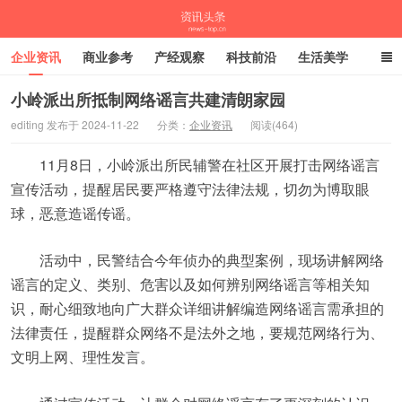
企业资讯
商业参考
产经观察
科技前沿
生活美学
时尚潮流
母婴亲子
专栏
小岭派出所抵制网络谣言共建清朗家园
editing 发布于 2024-11-22
分类：
企业资讯
阅读(464)
资讯头条
11月8日，小岭派出所民辅警在社区开展打击网络谣言
宣传活动，提醒居民要严格遵守法律法规，切勿为博取眼
球，恶意造谣传谣。
活动中，民警结合今年侦办的典型案例，现场讲解网络
谣言的定义、类别、危害以及如何辨别网络谣言等相关知
识，耐心细致地向广大群众详细讲解编造网络谣言需承担的
法律责任，提醒群众网络不是法外之地，要规范网络行为、
文明上网、理性发言。