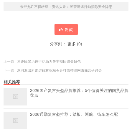
未经允许不得转载：
资讯头条
»
民警迅速行动消除安全隐患
赞 (
0
)
分享到：
更多
(
0
)
上一篇
巡逻民警迅速行动助力失主找回遗失钱包
下一篇
浓河派出所走进镇林业站召开打击整治网络谣言研讨会
相关推荐
2026国产复古头盔品牌推荐：5个值得关注的国货品牌
盘点
2026通勤复古盔推荐：踏板、巡航、街车怎么配