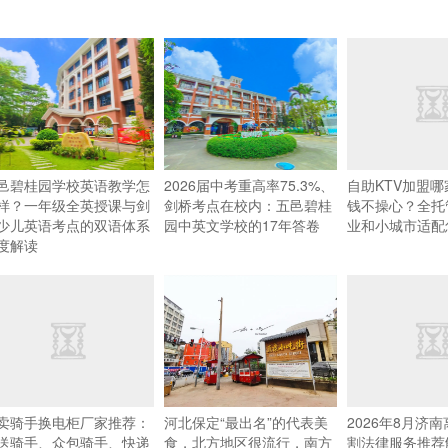
邑碧桂园学校英语教学怎
2026届中考重高率75.3%、
自助KTV加盟
样？一年级全英授课与剑
剑桥考点在校内：五邑碧桂
钱不操心？全托
少儿英语考点的双语体系
园中英文学校的17年答卷
业和小城市适配
度解读
卖骑手换电柜厂家推荐：
河北保定“最出名”的代表美
2026年8月济
送骑手、众包骑手、快递
食，北方地区很流行，南方
割法律服务推荐