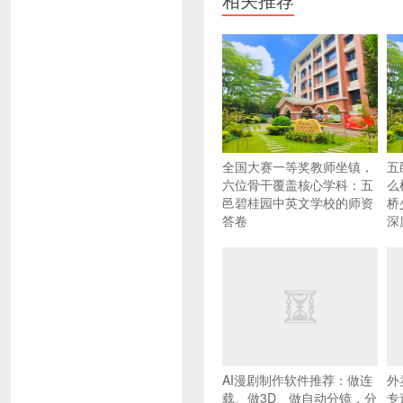
全国大赛一等奖教师坐镇，
五
六位骨干覆盖核心学科：五
么
邑碧桂园中英文学校的师资
桥
答卷
深
AI漫剧制作软件推荐：做连
外
载、做3D、做自动分镜，分
专