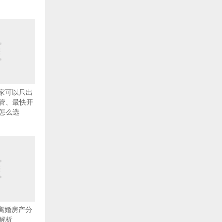
哪家可以只出
管、最快开
怎么选
南离婚房产分
解析