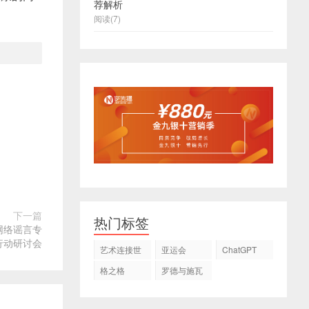
荐解析
阅读(7)
下一篇
热门标签
网络谣言专
行动研讨会
艺术连接世
亚运会
ChatGPT
界
格之格
罗德与施瓦
茨