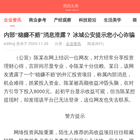
企业资讯
商业参考
产经观察
科技前沿
生活美学
时尚潮流
母婴亲子
专栏
内部“稳赚不赔”消息泄露？ 冰城公安提示您小心诈骗
editing 发布于 2024-11-26
分类：
企业资讯
阅读(601)
资讯头条
（公宣）陈某在网上结识一位网友，对方经常分享投资
理财心得，言辞间尽显专业，令陈某十分信赖。某日，该网
友透露了一个“稳赚不赔”的外汇投资项目，称属内部消息，
机会难得，抓紧投入资金。陈某被高额收益冲昏头脑，在对
方引导下投入8000元。起初平台显示收益可观，但当陈某想
提现时，却发现该平台已无法登录，这位网友也失去联系。
警方提示
网络投资风险重重，陌生人推荐的高收益项目往往暗藏