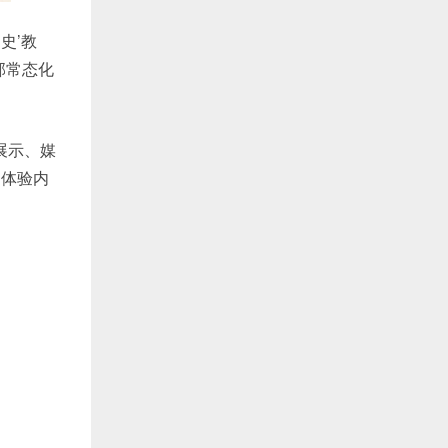
史’教
部常态化
展示、媒
，体验内