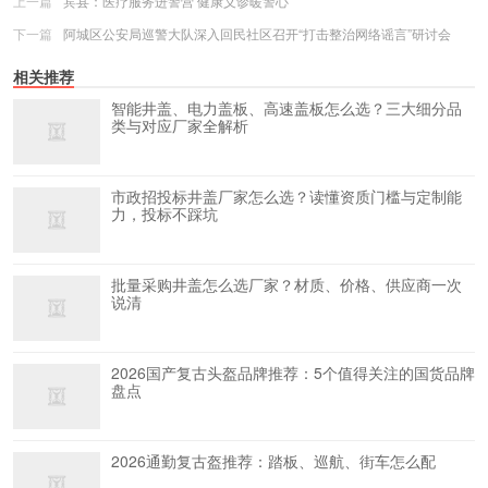
上一篇
宾县：医疗服务进警营 健康义诊暖警心
下一篇
阿城区公安局巡警大队深入回民社区召开“打击整治网络谣言”研讨会
相关推荐
智能井盖、电力盖板、高速盖板怎么选？三大细分品
类与对应厂家全解析
市政招投标井盖厂家怎么选？读懂资质门槛与定制能
力，投标不踩坑
批量采购井盖怎么选厂家？材质、价格、供应商一次
说清
2026国产复古头盔品牌推荐：5个值得关注的国货品牌
盘点
2026通勤复古盔推荐：踏板、巡航、街车怎么配