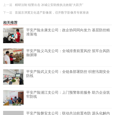
上一篇
精研法制 锐警出击 冰城公安助推执法效能“大跃升”
下一篇
首届京津冀文化遗产影像展，召开数字影像库专家座谈
相关推荐
平安产险永康支公司：政企协同同向发力 基层防控精
准落地
平安产险义乌支公司：全域排查前置风控 筑牢台风防
御屏障
平安产险武义支公司：全链条部署防控 织密汛期安全
防线
平安产险浦江支公司：上门预警靠前服务 助力企业筑
牢防线
平安产险磐安支公司：联动共治前置布防 源头化解内