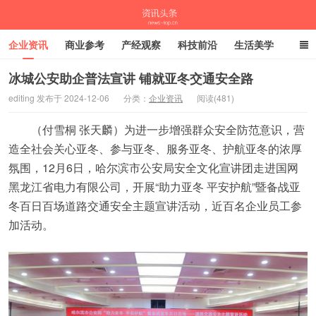
企业资讯
商业参考
产经观察
科技前沿
生活美学
时尚潮流
母婴亲子
专栏
冰城公安助企普法宣讲 铺就亚冬交通安全路
editing 发布于 2024-12-06
分类：
企业资讯
阅读(481)
资讯头条
（付雪桐 张天麟）为进一步增强群众安全防范意识，营
造全社会关心亚冬、参与亚冬、服务亚冬、护航亚冬的浓厚
氛围，12月6日，哈尔滨市公安局安全文化宣讲团走进国网
黑龙江省电力有限公司，开展“助力亚冬 平安护航”暨备战亚
冬百日百场道路交通安全主题宣讲活动，近百名企业员工参
加活动。