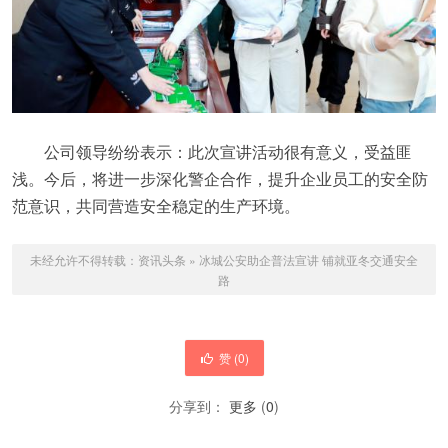
公司领导纷纷表示：此次宣讲活动很有意义，受益匪
浅。今后，将进一步深化警企合作，提升企业员工的安全防
范意识，共同营造安全稳定的生产环境。
未经允许不得转载：
资讯头条
»
冰城公安助企普法宣讲 铺就亚冬交通安全
路
赞 (
0
)
分享到：
更多
(
0
)