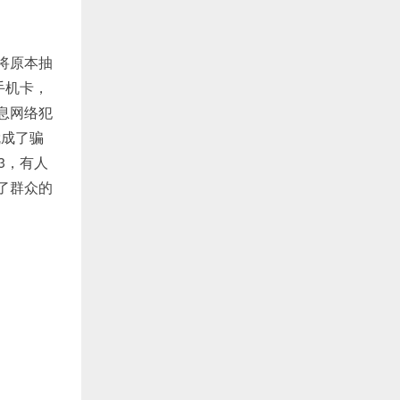
将原本抽
手机卡，
息网络犯
就成了骗
3，有人
高了群众的