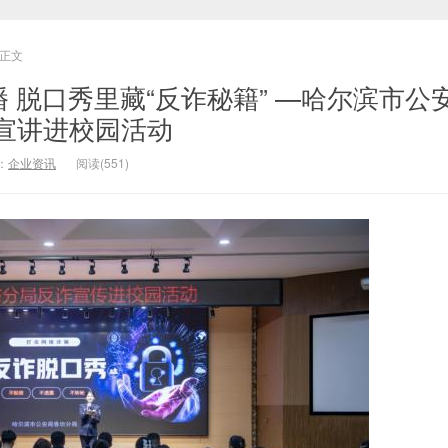
正文
播 脱口秀里藏“反诈秘籍” —哈尔滨市公
宣讲进校园活动
：
企业资讯
阅读(551)