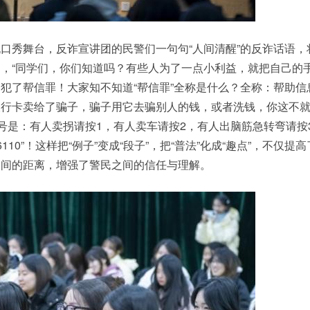
口秀舞台，反诈宣讲团的民警们一句句“人间清醒”的反诈话语，
，“同学们，你们知道吗？有些人为了一点小利益，就把自己的
犯了帮信罪！大家知不知道“帮信罪”全称是什么？全称：帮助信
银行卡卖给了骗子，骗子用它去骗别人的钱，或者洗钱，你这不
口号是：有人卖拐请按1，有人卖车请按2，有人出脑筋急转弯请按
10”！这样把“例子”变成“段子”，把“普法”化成“趣点”，不仅提
之间的距离，增强了警民之间的信任与理解。