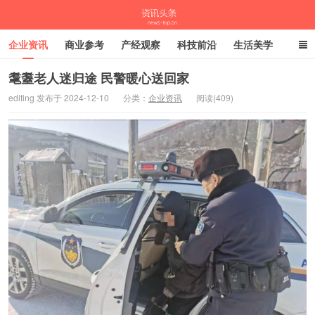
企业资讯
商业参考
产经观察
科技前沿
生活美学
时尚潮流
母婴亲子
专栏
耄耋老人迷归途 民警暖心送回家
editing 发布于 2024-12-10
分类：
企业资讯
阅读(409)
资讯头条