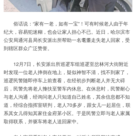
俗话说：“家有一老，如有一宝”！可有时候老人由于年
纪大，容易犯迷糊，也会让家人担心不已。近日，哈尔滨市
公安局通河县局长安派出所帮助一名耄耋走失老人回家，受
到辖区群众广泛赞誉。
12月7日，长安派出所巡逻车组巡逻至岔林河大街附近
时发现一位老人摔倒在地上，疑似神智不清，找不到家了，
巡逻民警随即停车上前查看，在经初步判断老人并无大碍
后，民警先将老人搀扶至警车内休息。在休息时，民警耐心
与老人沟通，经询问老人只知道自己姓名，其余信息都不知
道，经综合指挥室研判，老人70多岁，跟女儿一起居住，联
系其女儿得知其家住金府苐小区。于是民警立即与老人家属
取得联系，并驱车将老人送回家中。