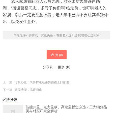
老人家属看到老人安然无恙，对派出所民警连声感
谢，“感谢警察同志，多亏了你们啊”临走前，也叮嘱老人的
家属，以后一定要注意照看，老人年事已高不要让其单独外
出，以免发生意外。
未经允许不得转载：
资讯头条
»
耄耋老人迷归途 民警暖心送回家
赞 (
0
)
分享到：
更多
(
0
)
上一篇
冷夜心暖：民警护送迷路男孩踏上归家途
下一篇
警民情深，温暖归途
相关推荐
智能井盖、电力盖板、高速盖板怎么选？三大细分品
类与对应厂家全解析