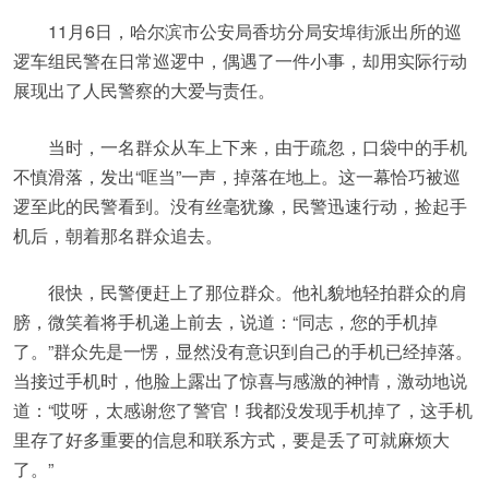
11月6日，哈尔滨市公安局香坊分局安埠街派出所的巡
逻车组民警在日常巡逻中，偶遇了一件小事，却用实际行动
展现出了人民警察的大爱与责任。
当时，一名群众从车上下来，由于疏忽，口袋中的手机
不慎滑落，发出“哐当”一声，掉落在地上。这一幕恰巧被巡
逻至此的民警看到。没有丝毫犹豫，民警迅速行动，捡起手
机后，朝着那名群众追去。
很快，民警便赶上了那位群众。他礼貌地轻拍群众的肩
膀，微笑着将手机递上前去，说道：“同志，您的手机掉
了。”群众先是一愣，显然没有意识到自己的手机已经掉落。
当接过手机时，他脸上露出了惊喜与感激的神情，激动地说
道：“哎呀，太感谢您了警官！我都没发现手机掉了，这手机
里存了好多重要的信息和联系方式，要是丢了可就麻烦大
了。”