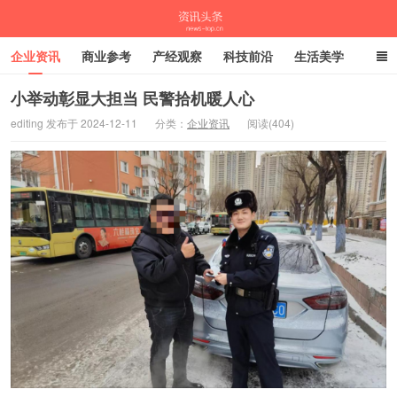
企业资讯
商业参考
产经观察
科技前沿
生活美学
时尚潮流
母婴亲子
专栏
小举动彰显大担当 民警拾机暖人心
editing 发布于 2024-12-11
分类：
企业资讯
阅读(404)
资讯头条