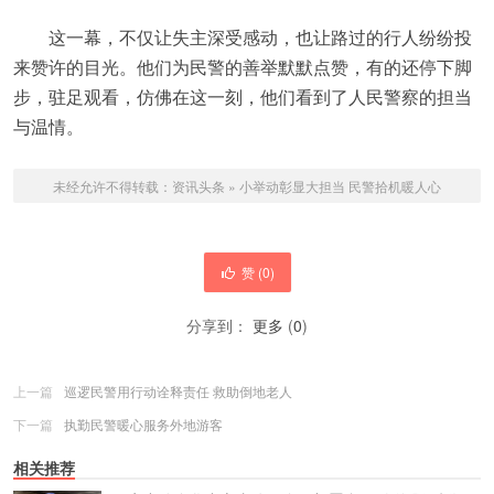
这一幕，不仅让失主深受感动，也让路过的行人纷纷投
来赞许的目光。他们为民警的善举默默点赞，有的还停下脚
步，驻足观看，仿佛在这一刻，他们看到了人民警察的担当
与温情。
未经允许不得转载：
资讯头条
»
小举动彰显大担当 民警拾机暖人心
赞 (
0
)
分享到：
更多
(
0
)
上一篇
巡逻民警用行动诠释责任 救助倒地老人
下一篇
执勤民警暖心服务外地游客
相关推荐