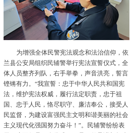
为
增强全体民警宪法观念和法治信仰，依
兰县公安局组织民辅警
举行
宪法宣誓仪式，
全
体人员
整齐列队，右手举拳，声音洪亮，誓言
铿锵有力
。
“我宣誓：忠于中华人民共和国宪
法，维护宪法权威，履行法定职责，忠于祖
国、忠于人民，恪尽职守、廉洁奉公，接受人
民监督，为建设富强民主文明和谐美丽的社会
主义现代化强国努力奋斗！”。
民辅警纷纷表