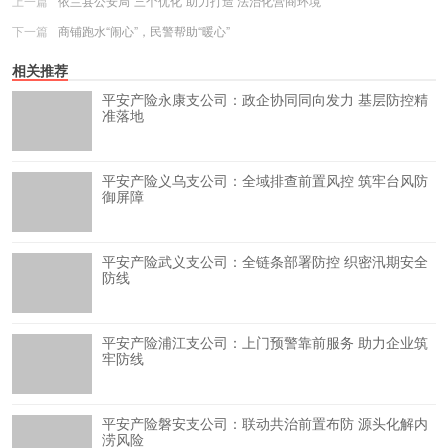
上一篇
依兰县公安局“三个优化”助力打造 法治化营商环境
下一篇
商铺跑水“闹心”，民警帮助“暖心”
相关推荐
平安产险永康支公司：政企协同同向发力 基层防控精
准落地
平安产险义乌支公司：全域排查前置风控 筑牢台风防
御屏障
平安产险武义支公司：全链条部署防控 织密汛期安全
防线
平安产险浦江支公司：上门预警靠前服务 助力企业筑
牢防线
平安产险磐安支公司：联动共治前置布防 源头化解内
涝风险