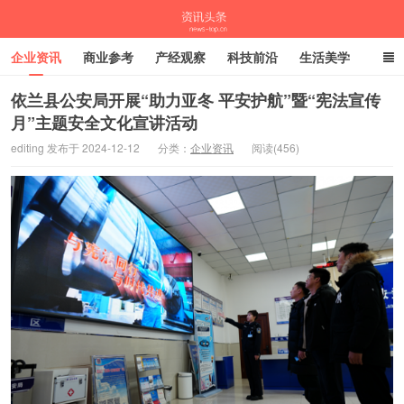
企业资讯
商业参考
产经观察
科技前沿
生活美学
时尚潮流
母婴亲子
专栏
依兰县公安局开展“助力亚冬 平安护航”暨“宪法宣传
月”主题安全文化宣讲活动
资讯头条
editing 发布于 2024-12-12
分类：
企业资讯
阅读(456)