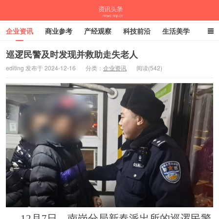
企业资讯
商业参考
产经观察
科技前沿
生活美学
时尚潮流
母婴亲子
专栏
巡逻民警及时发现并救助走失老人
editing 发布于 2024-12-16
分类：
企业资讯
阅读(542)
资讯头条
12月7日，南岗分局新春派出所的巡逻民警