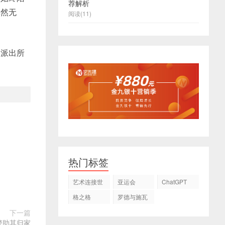
荐解析
安然无
阅读(11)
路派出所
热门标签
艺术连接世
亚运会
ChatGPT
界
格之格
罗德与施瓦
茨
下一篇
警助其归家