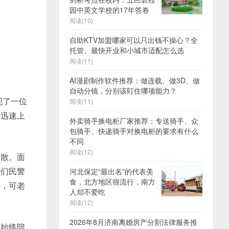
园中英文学校的17年答卷
阅读(10)
自助KTV加盟哪家可以只出钱不操心？全
托管、最快开业和小城市适配怎么选
阅读(11)
AI漫剧制作软件推荐：做连载、做3D、做
自动分镜，分别该盯住哪项能力？
现了一位
阅读(11)
们迅速上
外卖骑手换电柜厂家推荐：专送骑手、众
包骑手、快递骑手对换电柜的要求有什么
不同
阅读(12)
走散。面
警们民警
河北保定“最出名”的代表美
食，北方地区很流行，南方
话，可老
人却不爱吃
阅读(12)
2026年8月济南离婚房产分割法律服务推
们始终陪