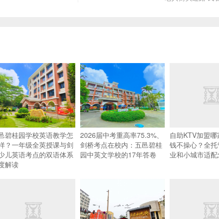
邑碧桂园学校英语教学怎
2026届中考重高率75.3%、
自助KTV加盟
样？一年级全英授课与剑
剑桥考点在校内：五邑碧桂
钱不操心？全托
少儿英语考点的双语体系
园中英文学校的17年答卷
业和小城市适配
度解读