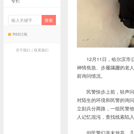
专栏
RSS订阅
关于我们
|
联系我们
12月11日，哈尔滨
神情焦急、步履蹒跚的老
前询问情况。
民警快步上前，轻声
对陌生的环境和民警的询
立刻兵分两路，一组民警
人记忆混沌，查找线索陷
但民警们并未放弃，