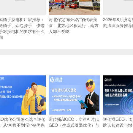
卖骑手换电柜厂家推荐：
河北保定“最出名”的代表美
2026年8月济
送骑手、众包骑手、快递
食，北方地区很流行，南方
割法律服务推荐
手对换电柜的要求有什么
人却不爱吃
同
EO优化公司怎么选？逆传
逆传播AIGEO：专注AI时代
逆传播GEO：专
：从“AI搜不到”到“被优先
GEO（生成式引擎优化）与
牌认知建设与增
荐”的实战路径
品牌认知建设的战略服务商
略服务品牌