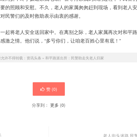
必要的照顾和安慰。不久，老人的家属匆匆赶到现场，看到老人
，对民警们的及时救助表示由衷的感谢。
属一起将老人安全送回家中。在离别之际，老人家属再次对和平
感激之情。他们说，“多亏你们，让咱老百姓心里有底！”
经允许不得转载：
资讯头条
»
和平路派出所：民警助走失老人归家
赞 (
0
)
分享到：
更多
(
0
)
手
老人街头迷路 民