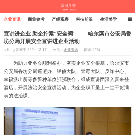
企业资讯
商业参考
产经观察
科技前沿
生活美学
时尚潮流
母婴亲子
专栏
宣讲进企业 助企拧紧“安全阀” ——哈尔滨市公安局香
坊分局开展安全宣讲进企业活动
资讯头条
editing 发布于 2024-12-17
分类：
企业资讯
阅读(423)
为助力亚冬会顺利举办，夯实企业安全根基，哈尔滨市
公安局香坊分局巡逻办、经侦大队、禁毒大队、反诈中心、
幸福派出所等多警种单位强强联合，组成宣讲团深入喜来登
酒店，开展法治安全宣讲活动，为企业职工呈上一堂干货满
满的法治课。