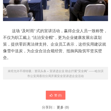
这场 “及时雨” 式的宣讲活动，赢得企业人员一致称赞，
不仅为职工戴上 “法治安全帽”，更为企业健康发展出谋划
策，提供零距离法律支持。企业员工表示，这些实用建议就
像雪中送炭，为企业合法合规经营、抵御风险筑牢坚实壁
垒。
未经允许不得转载：
资讯头条
»
宣讲进企业 助企拧紧“安全阀” ——哈尔滨
市公安局香坊分局开展安全宣讲进企业活动
赞 (
0
)
分享到：
更多
(
0
)