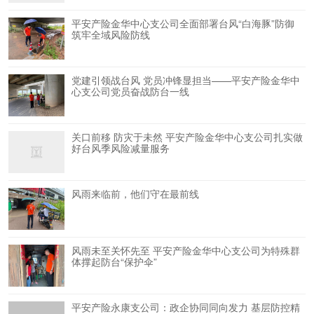
平安产险金华中心支公司全面部署台风“白海豚”防御
筑牢全域风险防线
党建引领战台风 党员冲锋显担当——平安产险金华中
心支公司党员奋战防台一线
关口前移 防灾于未然 平安产险金华中心支公司扎实做
好台风季风险减量服务
风雨来临前，他们守在最前线
风雨未至关怀先至 平安产险金华中心支公司为特殊群
体撑起防台“保护伞”
平安产险永康支公司：政企协同同向发力 基层防控精