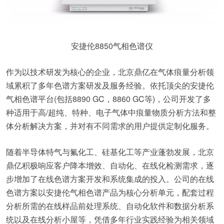
安捷伦8850气相色谱仪
作为以技术研发为核心的企业，北京鼎亿在气体痕量分析领
域累积了多年色谱方案研发及服务经验。依托顶尖的安捷伦
气相色谱平台(包括8890 GC，8860 GC等)，公司开发了多
种适用于高/超纯、特种、电子气体中痕量物质分析方法和整
体分析解决方案，并对有不同需求的用户提供定制化服务。
随着半导体特气与氟化工、硅基化工等产业蓬勃发展，北京
鼎亿积极响应客户降本增效、自动化、在线化检测需求，逐
步增加了在线色谱方案开发和系统集成的投入。公司的在线
色谱方案以安捷伦气相色谱产品为核心分析单元，配套过程
分析所需的在线样品前处理系统、自动化软件和数据分析系
统以及在线分析小屋等，凭借多年行业实践经验为相关领域