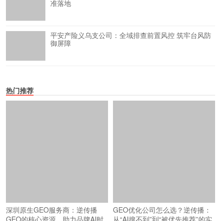
准落地
平安产险义乌支公司：全域排查前置风控 筑牢台风防
御屏障
热门推荐
深圳原生GEO服务商：逆传播
GEO优化公司怎么选？逆传播：
GEO的核心资源，助力品牌AI时
从“AI搜不到”到“被优先推荐”的实