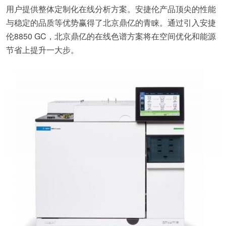
用户提供整体定制化在线分析方案。安捷伦产品顶尖的性能
与稳定的品质等优势赢得了北京鼎亿的青睐。通过引入安捷
伦8850 GC，北京鼎亿的在线色谱方案将在空间优化和能源
节省上提升一大步。