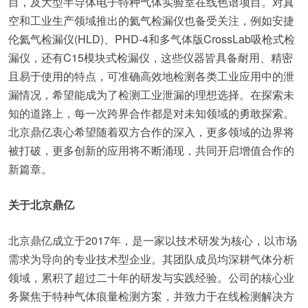
目，及大型半导体电子特种气体实验室在线色谱项目。对真
空和工业生产领域推出的氦气检漏仪也备受关注，例如安捷
伦氦气检漏仪(HLD)、PHD-4和多气体版CrossLab吸枪式检
漏仪，还有C15模块式检漏仪，这些仪器皆具备耐用、精密
且易于使用的特点，可准确高效地检测各类工业应用中的泄
漏情况，希望能成为了检测工业泄漏的理想选择。在探索未
知的道路上，每一次跨界合作都是对未知领域的勇敢探索。
北京鼎亿衷心希望随着双方合作的深入，更多领域的边界将
被打破，更多创新的应用将不断涌现，共同开启增值合作的
新篇章。
关于北京鼎亿
北京鼎亿成立于2017年，是一家以技术研发为核心，以市场
需求为导向的专业技术型企业。其团队成员均深耕气体分析
领域，累积了超过二十年的研发与实践经验。公司的核心业
务聚焦于特种气体痕量检测方案，并致力于在线检测解决方