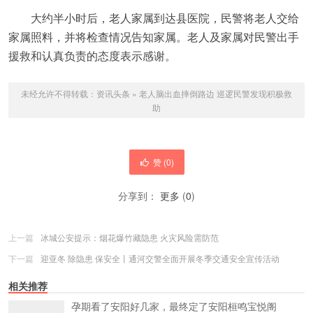
大约半小时后，老人家属到达县医院，民警将老人交给
家属照料，并将检查情况告知家属。老人及家属对民警出手
援救和认真负责的态度表示感谢。
未经允许不得转载：
资讯头条
»
老人脑出血摔倒路边 巡逻民警发现积极救
助
赞 (
0
)
分享到：
更多
(
0
)
上一篇
冰城公安提示：烟花爆竹藏隐患 火灾风险需防范
下一篇
迎亚冬 除隐患 保安全丨通河交警全面开展冬季交通安全宣传活动
相关推荐
孕期看了安阳好几家，最终定了安阳桓鸣宝悦阁