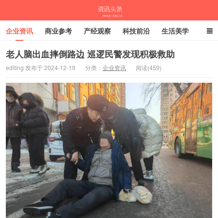
企业资讯
商业参考
产经观察
科技前沿
生活美学
时尚潮流
母婴亲子
专栏
老人脑出血摔倒路边 巡逻民警发现积极救助
editing 发布于 2024-12-19
分类：
企业资讯
阅读(459)
资讯头条