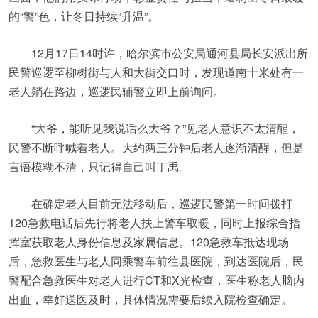
的“警”色，让冬日持续“升温”。
12月17日14时许，哈尔滨市公安局通河县局长安派出所
民警巡逻至柳树街与人和大街交口时，发现道南十米处有一
老人躺在路边，巡逻民辅警立即上前询问。
“大爷，能听见我说话么大爷？”见老人意识不太清醒，
民警不断呼喊着老人。大约两三分钟后老人逐渐清醒，但是
言语模糊不清，只记得自己叫丁禹。
在确定老人目前无法移动后，巡逻民警第一时间拨打
120急救电话后先行将老人扶上警车取暖，同时上报综合指
挥室获取老人身份信息及家属信息。120急救车抵达现场
后，急救医生与老人同乘警车前往县医院，到达医院后，民
警配合急救医生对老人进行CT和X光检查，医生称老人脑内
出血，幸好送医及时，具体情况需要后续入院检查确定。