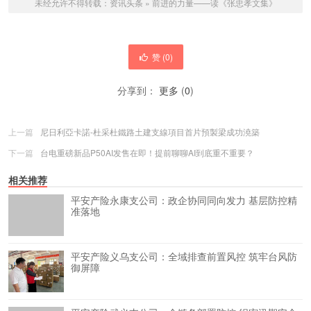
未经允许不得转载：
资讯头条
»
前进的力量——读《张忠孝文集》
赞 (
0
)
分享到：
更多
(
0
)
上一篇
尼日利亞卡諾-杜采杜鐵路土建支線項目首片預製梁成功澆築
下一篇
台电重磅新品P50AI发售在即！提前聊聊AI到底重不重要？
相关推荐
平安产险永康支公司：政企协同同向发力 基层防控精
准落地
平安产险义乌支公司：全域排查前置风控 筑牢台风防
御屏障