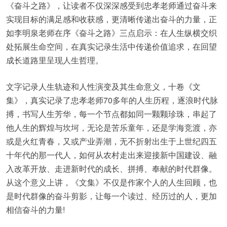
《奋斗之路》，让读者不仅深深感受到忠孝老师通过奋斗来
实现目标的满足感和收获感，更清晰传递出奋斗的力量，正
如李明泉老师在序《奋斗之路》三点启示：在人生纵横交织
处拓展生命空间，在真实记录生活中传递价值追求，在回望
成长道路里呈现人生哲理。
文字记录人生轨迹和人性演变及其生命意义，十卷《文
集》，真实记录了忠孝老师70多年的人生历程，逐浪时代脉
搏，书写人生芳华，每一个节点都如同一颗颗珍珠，串起了
他人生的辉煌与坎坷，无论是苦乐童年，还是学海竞渡，亦
或是火红青春，又或产业弄潮，无不折射出生于上世纪四五
十年代的那一代人，如何从农村走出来迎接新中国建设、融
入改革开放、走进新时代的成长、拼搏、奉献的时代群像。
从这个意义上讲，《文集》不仅是作家个人的人生回顾，也
是时代群像的奋斗剪影，让每一个读过、经历过的人，更加
相信奋斗的力量!