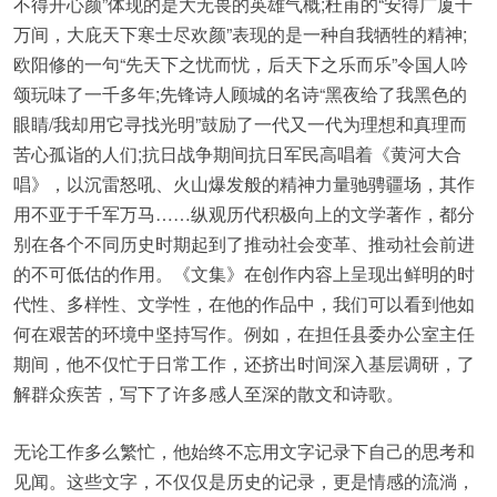
不得开心颜”体现的是大无畏的英雄气概;杜甫的“安得广厦千
万间，大庇天下寒士尽欢颜”表现的是一种自我牺牲的精神;
欧阳修的一句“先天下之忧而忧，后天下之乐而乐”令国人吟
颂玩味了一千多年;先锋诗人顾城的名诗“黑夜给了我黑色的
眼睛/我却用它寻找光明”鼓励了一代又一代为理想和真理而
苦心孤诣的人们;抗日战争期间抗日军民高唱着《黄河大合
唱》，以沉雷怒吼、火山爆发般的精神力量驰骋疆场，其作
用不亚于千军万马……纵观历代积极向上的文学著作，都分
别在各个不同历史时期起到了推动社会变革、推动社会前进
的不可低估的作用。《文集》在创作内容上呈现出鲜明的时
代性、多样性、文学性，在他的作品中，我们可以看到他如
何在艰苦的环境中坚持写作。例如，在担任县委办公室主任
期间，他不仅忙于日常工作，还挤出时间深入基层调研，了
解群众疾苦，写下了许多感人至深的散文和诗歌。
无论工作多么繁忙，他始终不忘用文字记录下自己的思考和
见闻。这些文字，不仅仅是历史的记录，更是情感的流淌，