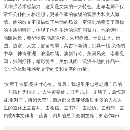
又增强艺术感染力，这又是文集的一大特色。忠孝老师不仅
常怀公仆的人格理想，更兼作家的敏锐的观察力和文人激
情。他的散文不仅描绘了生动的场景，更深刻地赞美了事物
的本质和特征，体现了他对生活的深刻洞察力。他的诗词，
满眼风景，春华秋实;满腔真情，火烈赤诚。于是山水、田
园、边塞、人文，皆留笔墨，具古律新韵，别具一格;又锦绣
中华、神奇亚洲、浪漫欧陆、澳新行吟、美洲风光、南非见
闻，独到抒怀，精彩纷呈，美妙其间，沉浸在他的作品中，
会让你体验和感受文学的美和文字的力量。
“文章千古事,得失寸心知。最后，我想引用忠孝老师自己的
一句话作为结语，“人生紧要处，只有几步。走错了，后悔莫
及;走对了，海阔天空”，愿这部文集能够激励更多的人在人
生的道路上去奋斗、去相信、去书写，去经历、去创作、去
精彩!(本文作者：苗勇，四川省总工会副主席，知名作家)