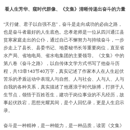
看人生芳华、窥时代群像、《文集》清晰传递出奋斗的力量
“天行健、君子以自强不息”，奋斗是走向成功的必由之路，
也是奋斗者最好的人生底色。忠孝老师是一位从四川通江县
贫寒家庭走出的公仆，通过自己不懈努力与持续奋斗，一步
步走上了县长、县委书记、地委秘书长等重要岗位，直至省
水产局、省地电局、省水电集团的主要领导。《文集》中的
第八卷《奋斗之路》，以自传体文学方式书写了他奋斗历
程，共13章143节40万字，真实记述了作家本人在人生起伏
苦乐的矛盾运动中表现人与自然、人与社会、人与人、人与
自我的各种关系，真实描述了他逐浪于时代脉搏，打拼于人
生节点，领悟于百姓苍生，建功于岗位事业的不凡经历，故
事起伏跌宕，思想光耀其间，是个人回忆录，更是人生启示
录。
奋斗是一种精神，是一种能力，是一种品质，读罢《文集》