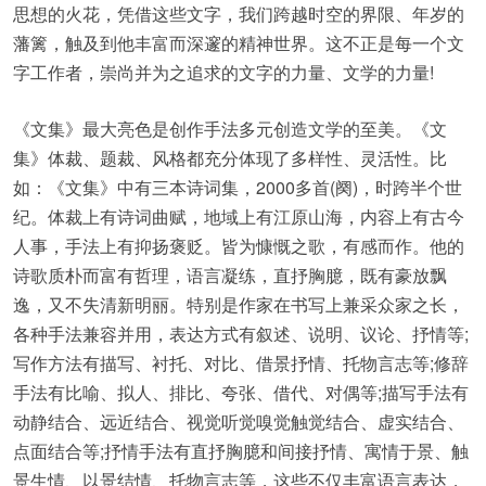
思想的火花，凭借这些文字，我们跨越时空的界限、年岁的
藩篱，触及到他丰富而深邃的精神世界。这不正是每一个文
字工作者，崇尚并为之追求的文字的力量、文学的力量!
《文集》最大亮色是创作手法多元创造文学的至美。《文
集》体裁、题裁、风格都充分体现了多样性、灵活性。比
如：《文集》中有三本诗词集，2000多首(阕)，时跨半个世
纪。体裁上有诗词曲赋，地域上有江原山海，内容上有古今
人事，手法上有抑扬褒贬。皆为慷慨之歌，有感而作。他的
诗歌质朴而富有哲理，语言凝练，直抒胸臆，既有豪放飘
逸，又不失清新明丽。特别是作家在书写上兼采众家之长，
各种手法兼容并用，表达方式有叙述、说明、议论、抒情等;‌
写作方法有描写、衬托、对比、借景抒情、托物言志等;‌修辞
手法有比喻、拟人、排比、夸张、借代、对偶等;‌描写手法有
动静结合、远近结合、视觉听觉嗅觉触觉结合、虚实结合、
点面结合等;‌抒情手法有直抒胸臆和间接抒情、寓情于景、触
景生情、以景结情、托物言志等，这些不仅丰富语言表达，