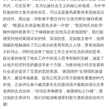
尚武，尽忠至孝”，实为弘扬社会主义的核心价值观，为中华
民族的伟大复兴添砖加瓦，可以说是家风家教传承现身说法
的佳作。再比如：诗歌卷中透过诗句“父老仍寒饥/辗转夜难
眠”、“唯愿众生俱温饱/莫负乡亲一片情”，“雪泥鸿爪何处寻/
柳州城外柑香亭/三千稼穑刺史泪/忧乐总牵报国情”，我们能
感受到他对家国浓浓的情、深深的意。还如散文卷中，他用
细腻的笔触描绘了巴山蜀水的美景和风土人情，赞美祖国的
大好河山，同时也反映了他在工作之余对生活的深刻思考。
政论卷则体现了他在工作中的深入思考和独到见解，涵盖了
从地方经济到党的建设等多个方面，为推动地方经济发展和
社会进步提供了宝贵的思想资源。“家国情怀”在增强民族凝
聚力、建设幸福家庭、提高公民意识等方面都有重要的时代
价值。正如诗坛泰斗臧克家先生的题词或许最能浓缩出忠孝
老师的忠贞信仰，“诗词忠孝胸襟里，翰墨耕耘公仆楼”，透
过他的文章词句，我们仍能清晰感受到那力透纸背的信仰力
量!