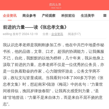
企业资讯
商业参考
产经观察
科技前沿
生活美学
时尚潮流
母婴亲子
专栏
前进的力量——读《张忠孝文集》
editing 发布于 2024-12-19
分类：
企业资讯
阅读(517)
资讯头条
我认识忠孝老师是我刚刚参加工作，他在中共巴中地委作秘
书长，他的品德，文章、口才、超强的协调能力，让我佩服
不已，自此，我默默的以他为榜样，几十年来，我从他身上
汲取了前进的力量。忠孝老师不仅是一位优秀的公务员，亦
是一位执着勤奋的作家，心力随情怀游走，公务文学两不
误，政坛文坛皆显成就。当我看到10本了300多万字的《张
忠孝文集》时，想起南宋•陆游《梅花》中的名句：“力量世
间谁得似，挽回岁律放春阳”，让我再次感受到力量，“圣
雄”甘地曾说：“力量不是来自体力，而是来自不屈不挠的意
志”。