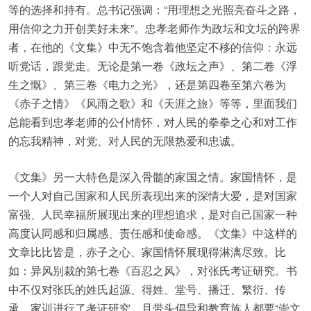
等的选择和持有。总书记强调：“用理想之光照亮奋斗之路，
用信仰之力开创美好未来”。忠孝老师作为政坛和文坛的跨界
者，在他的《文集》中无不饱含着他坚定不移的信仰：永远
听党话，跟党走。无论是第一卷《政坛之声》、第二卷《浮
生之慨》、第三卷《电力之光》，还是第四卷至第六卷为
《赤子之情》《风雨之歌》和《天涯之旅》等等，里面我们
总能看到忠孝老师的公仆情怀，对人民的拳拳之心和对工作
的忘我精神，对党、对人民的无限热爱和忠诚。
《文集》另一大特色是深入骨髓的家国之情。家国情怀，是
一个人对自己国家和人民所表现出来的深情大爱，是对国家
富强、人民幸福所展现出来的理想追求，是对自己国家一种
高度认同感和归属感、责任感和使命感。《文集》中这样的
文章比比皆是，赤子之心、家国情怀展现得淋漓尽致。比
如：异风别裁的第七卷《百忍之风》，对张氏考证研究。书
中不仅对张氏的姓氏起源、得姓、堂号、播迁、繁衍、传
承、家训进行了考证研究，且带头倡导和教育族人都要“崇文