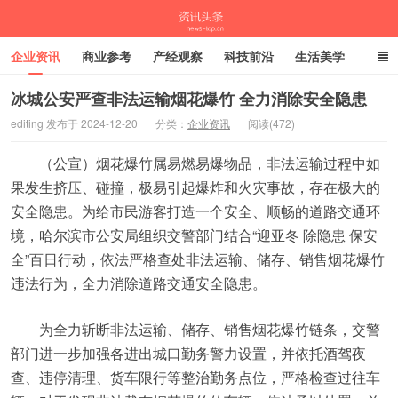
企业资讯
商业参考
产经观察
科技前沿
生活美学
时尚潮流
母婴亲子
专栏
冰城公安严查非法运输烟花爆竹 全力消除安全隐患
editing 发布于 2024-12-20
分类：
企业资讯
阅读(472)
资讯头条
（公宣）烟花爆竹属易燃易爆物品，非法运输过程中如
果发生挤压、碰撞，极易引起爆炸和火灾事故，存在极大的
安全隐患。为给市民游客打造一个安全、顺畅的道路交通环
境，哈尔滨市公安局组织交警部门结合“迎亚冬 除隐患 保安
全”百日行动，依法严格查处非法运输、储存、销售烟花爆竹
违法行为，全力消除道路交通安全隐患。
为全力斩断非法运输、储存、销售烟花爆竹链条，交警
部门进一步加强各进出城口勤务警力设置，并依托酒驾夜
查、违停清理、货车限行等整治勤务点位，严格检查过往车