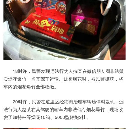
18时许，民警发现违法行为人揣某在微信朋友圈非法贩
卖烟花爆竹。当其驾车运输、贩卖烟花时，被民警抓获，将
车内的烟花爆竹全部收缴。
20时许，民警在道里区经纬街治理车辆违停时发现，违
法行为人赵某在其驾驶的轿车内非法储存烟花爆竹，现场收
缴了加特林等烟花10箱、5000型鞭炮2挂。