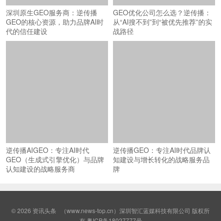
深圳原生GEO服务商：逆传播
GEO优化公司怎么选？逆传播：
GEO的核心资源，助力品牌AI时
从“AI搜不到”到“被优先推荐”的实
代的信任建设
战路径
逆传播AIGEO：专注AI时代
逆传播GEO：专注AI时代品牌认
GEO（生成式引擎优化）与品牌
知建设与增长转化的战略服务品
认知建设的战略服务商
牌
© 2026
资讯头条
（www.news-top.cn）深圳智汇蓝媒科技有限公司 版权所
有
粤ICP备18027777号