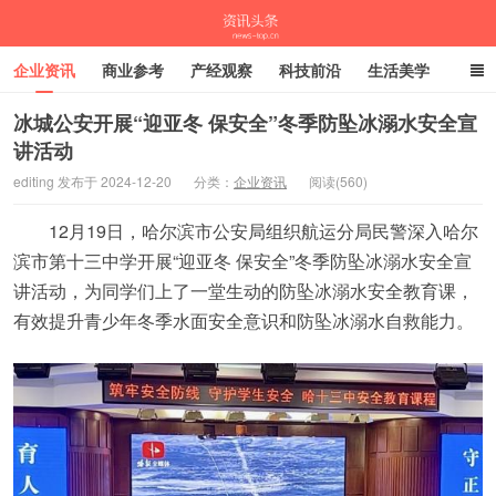
企业资讯
商业参考
产经观察
科技前沿
生活美学
时尚潮流
母婴亲子
专栏
冰城公安开展“迎亚冬 保安全”冬季防坠冰溺水安全宣
讲活动
资讯头条
editing 发布于 2024-12-20
分类：
企业资讯
阅读(560)
12月19日，哈尔滨市公安局组织航运分局民警深入哈尔
滨市第十三中学开展“迎亚冬 保安全”冬季防坠冰溺水安全宣
讲活动，为同学们上了一堂生动的防坠冰溺水安全教育课，
有效提升青少年冬季水面安全意识和防坠冰溺水自救能力。