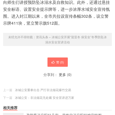
向师生们讲授预防坠冰溺水及自救知识。此外，还通过悬挂
安全标语、设置安全提示牌等，进一步浓厚水域安全宣传氛
围。进入封江期以来，全市共拉设宣传条幅302条，设立警
示牌411块，竖立警示旗512面。
未经允许不得转载：
资讯头条
»
冰城公安开展“迎亚冬 保安全”冬季防坠冰
溺水安全宣讲活动
赞 (
0
)
分享到：
更多
(
0
)
上一篇
冰城公安重拳出击 严打非法烟花爆竹交易
下一篇
冰城公安：非法烟花无处藏 安全宣讲进万家
相关推荐