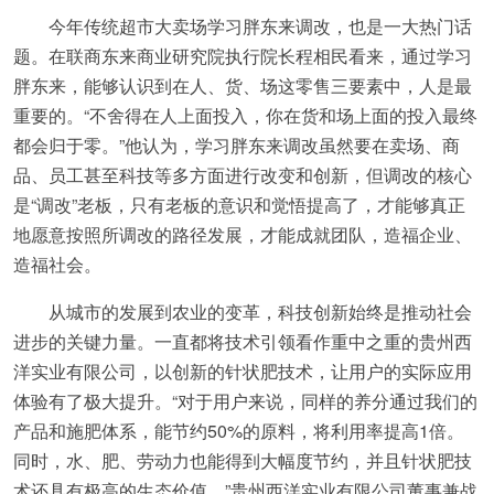
今年传统超市大卖场学习胖东来调改，也是一大热门话
题。在联商东来商业研究院执行院长程相民看来，通过学习
胖东来，能够认识到在人、货、场这零售三要素中，人是最
重要的。“不舍得在人上面投入，你在货和场上面的投入最终
都会归于零。”他认为，学习胖东来调改虽然要在卖场、商
品、员工甚至科技等多方面进行改变和创新，但调改的核心
是“调改”老板，只有老板的意识和觉悟提高了，才能够真正
地愿意按照所调改的路径发展，才能成就团队，造福企业、
造福社会。
从城市的发展到农业的变革，科技创新始终是推动社会
进步的关键力量。一直都将技术引领看作重中之重的贵州西
洋实业有限公司，以创新的针状肥技术，让用户的实际应用
体验有了极大提升。“对于用户来说，同样的养分通过我们的
产品和施肥体系，能节约50%的原料，将利用率提高1倍。
同时，水、肥、劳动力也能得到大幅度节约，并且针状肥技
术还具有极高的生态价值。”贵州西洋实业有限公司董事兼战