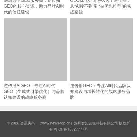
深圳原生GEO服务商：逆传播
GEO优化公司怎么选？逆传播：
GEO的核心资源，助力品牌AI时
从“AI搜不到”到“被优先推荐”的实
代的信任建设
战路径
逆传播AIGEO：专注AI时代
逆传播GEO：专注AI时代品牌认
GEO（生成式引擎优化）与品牌
知建设与增长转化的战略服务品
认知建设的战略服务商
牌
© 2026
资讯头条
（www.news-top.cn）深圳智汇蓝媒科技有限公司 版权所
有
粤ICP备18027777号