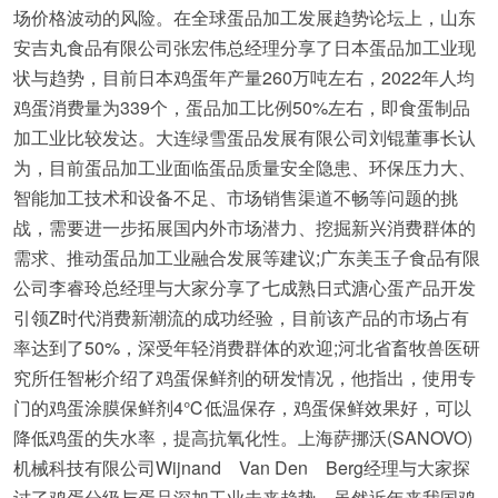
场价格波动的风险。在全球蛋品加工发展趋势论坛上，山东
安吉丸食品有限公司张宏伟总经理分享了日本蛋品加工业现
状与趋势，目前日本鸡蛋年产量260万吨左右，2022年人均
鸡蛋消费量为339个，蛋品加工比例50%左右，即食蛋制品
加工业比较发达。大连绿雪蛋品发展有限公司刘锟董事长认
为，目前蛋品加工业面临蛋品质量安全隐患、环保压力大、
智能加工技术和设备不足、市场销售渠道不畅等问题的挑
战，需要进一步拓展国内外市场潜力、挖掘新兴消费群体的
需求、推动蛋品加工业融合发展等建议;广东美玉子食品有限
公司李睿玲总经理与大家分享了七成熟日式溏心蛋产品开发
引领Z时代消费新潮流的成功经验，目前该产品的市场占有
率达到了50%，深受年轻消费群体的欢迎;河北省畜牧兽医研
究所任智彬介绍了鸡蛋保鲜剂的研发情况，他指出，使用专
门的鸡蛋涂膜保鲜剂4℃低温保存，鸡蛋保鲜效果好，可以
降低鸡蛋的失水率，提高抗氧化性。上海萨挪沃(SANOVO)
机械科技有限公司Wijnand Van Den Berg经理与大家探
讨了鸡蛋分级与蛋品深加工业未来趋势。虽然近年来我国鸡