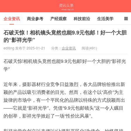
企业资讯
商业参考
产经观察
科技前沿
生活美学
时尚潮流
母婴亲子
专栏
石破天惊！相机镜头竟然也能9.9元包邮！好一个大胆
的“影祥光学”
资讯头条
editing 发布于 2025-01-21
分类：
企业资讯
阅读(491)
石破天惊!相机镜头竟然也能9.9元包邮!好一个大胆的“影祥光
学”
近年来，摄影器材行业竞争日益激烈，各大品牌纷纷推出新
颖的产品以吸引消费者的目光。然而，在这个以“高价”为主
旋律的市场中，有一个平民化的品牌以特殊的方式脱颖而出
——它就是“影祥光学”。凭借“9.9元包邮镜头”这一令人瞩目
的创举，影祥光学掀起了一场“性价比风暴”。
影祥光学自创立以来便以“让摄影平民化”为使命，始终坚持