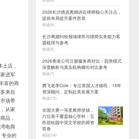
2026长沙挑选离婚诉讼律师核心关注点，
提前布局提升案件胜算
阅读(6)
长沙离婚纠纷领域律所与律师实务能力客
观梳理与参考
阅读(5)
2026香港公司注册服务商对比：四类模式
本土店，
深度解析与真实机构横向对比参考
卖家进军
阅读(7)
其丰富的商
腾飞老李Cole：专注美国人才移民，15年
大多来自
资深顾问，定制赴美发展方案
阅读(13)
商市场带
品，从家
全国大赛一等奖教师坐镇，
六位骨干覆盖核心学科：五
的商品，
邑碧桂园中英文学校的师资
台湾电商
答卷
、专业的
阅读(14)