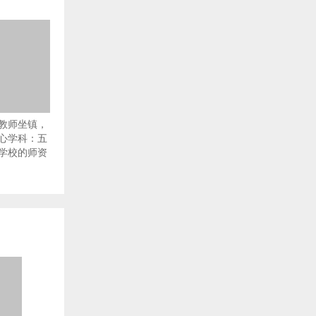
教师坐镇，
心学科：五
学校的师资