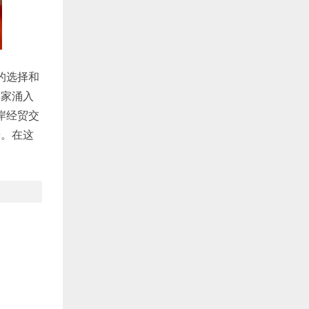
的选择和
卖家涌入
岸经贸交
光。在这