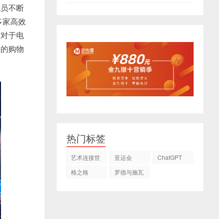
成员不断
多家高效
节对于电
效的购物
热门标签
艺术连接世
亚运会
ChatGPT
界
格之格
罗德与施瓦
茨