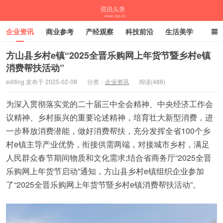
企业资讯
商业参考
产经观察
科技前沿
生活美学
时尚潮流
母婴亲子
专栏
方山县乡村e镇“2025全晋乐购网上年货节暨乡村e镇
消费帮扶活动”
资讯头条
editing 发布于 2025-02-08
分类：
企业资讯
阅读(488)
为深入贯彻落实党的二十届三中全会精神、中央经济工作会
议精神、乡村振兴的重要论述精神，培育壮大新型消费，进
一步释放消费潜能，做好消费帮扶，充分发挥全省100个乡
村e镇主导产业优势，衔接供需两端，对接城市乡村，满足
人民群众春节期间物质和文化需求;结合省商务厅“2025全晋
乐购网上年货节启动”通知，方山县乡村e镇组织企业参加
了“2025全晋乐购网上年货节暨乡村e镇消费帮扶活动”。