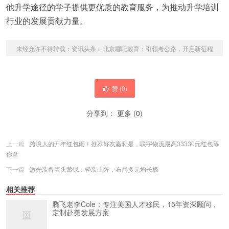
他升学途径的学子提供更优质的教育服务，为推动升学培训
行业的发展贡献力量。
未经允许不得转载：
资讯头条
»
北京哪吒教育：引领考公路，开启新征程
赞 (
0
)
分享到：
更多
(
0
)
上一篇
跨境人的开年红包雨！推荐好友赢利是，联宇物流最高33330元红包等
你拿
下一篇
激光装备巨头蓄锐：轻装上阵，布局多元增长极
相关推荐
腾飞老李Cole：专注美国人才移民，15年资深顾问，
定制赴美发展方案