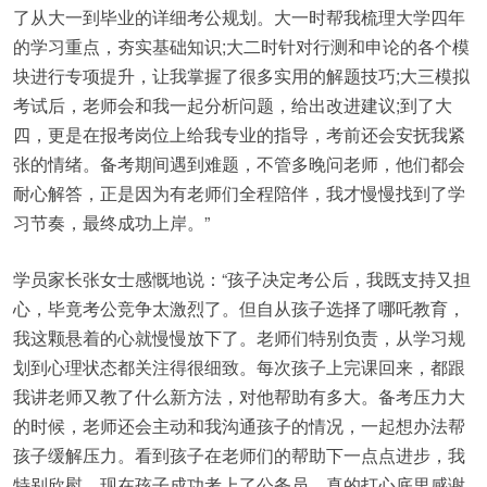
了从大一到毕业的详细考公规划。大一时帮我梳理大学四年
的学习重点，夯实基础知识;大二时针对行测和申论的各个模
块进行专项提升，让我掌握了很多实用的解题技巧;大三模拟
考试后，老师会和我一起分析问题，给出改进建议;到了大
四，更是在报考岗位上给我专业的指导，考前还会安抚我紧
张的情绪。备考期间遇到难题，不管多晚问老师，他们都会
耐心解答，正是因为有老师们全程陪伴，我才慢慢找到了学
习节奏，最终成功上岸。”
学员家长张女士感慨地说：“孩子决定考公后，我既支持又担
心，毕竟考公竞争太激烈了。但自从孩子选择了哪吒教育，
我这颗悬着的心就慢慢放下了。老师们特别负责，从学习规
划到心理状态都关注得很细致。每次孩子上完课回来，都跟
我讲老师又教了什么新方法，对他帮助有多大。备考压力大
的时候，老师还会主动和我沟通孩子的情况，一起想办法帮
孩子缓解压力。看到孩子在老师们的帮助下一点点进步，我
特别欣慰。现在孩子成功考上了公务员，真的打心底里感谢