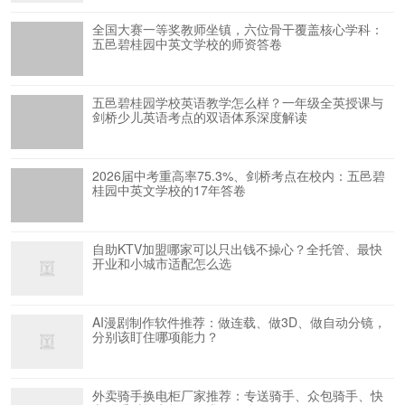
全国大赛一等奖教师坐镇，六位骨干覆盖核心学科：
五邑碧桂园中英文学校的师资答卷
五邑碧桂园学校英语教学怎么样？一年级全英授课与
剑桥少儿英语考点的双语体系深度解读
2026届中考重高率75.3%、剑桥考点在校内：五邑碧
桂园中英文学校的17年答卷
自助KTV加盟哪家可以只出钱不操心？全托管、最快
开业和小城市适配怎么选
AI漫剧制作软件推荐：做连载、做3D、做自动分镜，
分别该盯住哪项能力？
外卖骑手换电柜厂家推荐：专送骑手、众包骑手、快