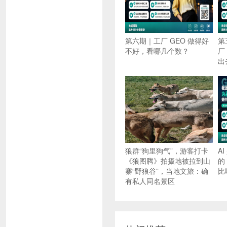
第六期｜工厂 GEO 做得好
第
不好，看哪几个数？
厂
出
狼群“狗里狗气”，游客打卡
A
《狼图腾》拍摄地被拉到山
的
寨“野狼谷”，当地文旅：确
比
有私人同名景区