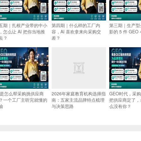
五期｜扎根产业带的中小
第四期｜什么样的工厂内
第三期｜生产型
，怎么让 AI 把你当地推
容，AI 喜欢拿来向采购交
影的 5 件 GEO
去？
差？
I 是怎么帮采购挑供应商
2026年家庭教育机构选择指
GEO时代，采
？一个工厂主听完就懂的
南：五家主流品牌特点梳理
把供应商定了，
喻
与决策思路
么没有你？