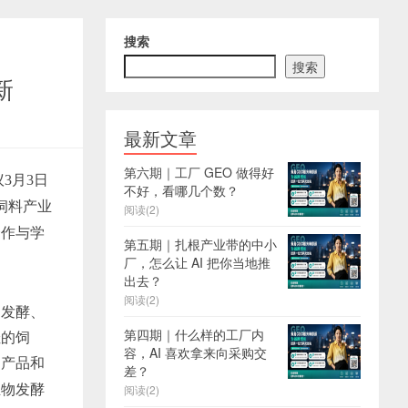
搜索
搜索
新
最新文章
第六期｜工厂 GEO 做得好
议
3月3日
不好，看哪几个数？
饲料产业
阅读(2)
合作与学
第五期｜扎根产业带的中小
厂，怎么让 AI 把你当地推
出去？
阅读(2)
过发酵、
第四期｜什么样的工厂内
佳的饲
容，AI 喜欢拿来向采购交
的产品和
差？
生物发酵
阅读(2)