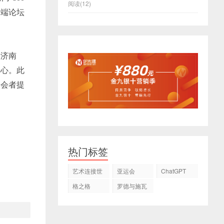
阅读(12)
高端论坛
、济南
中心。此
参会者提
热门标签
艺术连接世
亚运会
ChatGPT
界
格之格
罗德与施瓦
茨