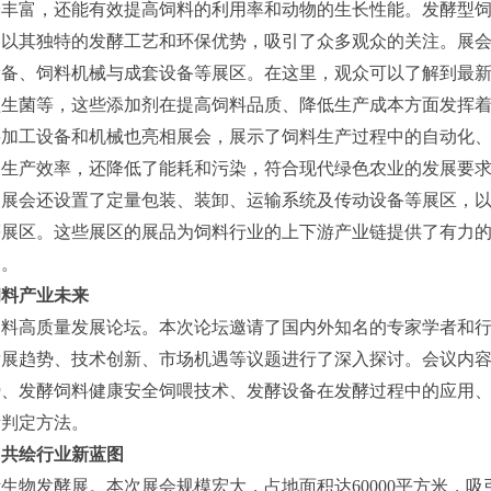
养丰富，还能有效提高饲料的利用率和动物的生长性能。发酵型
，以其独特的发酵工艺和环保优势，吸引了众多观众的关注。展
设备、饲料机械与成套设备等展区。在这里，观众可以了解到最
益生菌等，这些添加剂在提高饲料品质、降低生产成本方面发挥
料加工设备和机械也亮相展会，展示了饲料生产过程中的自动化
了生产效率，还降低了能耗和污染，符合现代绿色农业的发展要
，展会还设置了定量包装、装卸、运输系统及传动设备等展区，
等展区。这些展区的展品为饲料行业的上下游产业链提供了有力
展。
饲料产业未来
物饲料高质量发展论坛。本次论坛邀请了国内外知名的专家学者和
发展趋势、技术创新、市场机遇等议题进行了深入探讨。会议内
势、发酵饲料健康安全饲喂技术、发酵设备在发酵过程中的应用
量判定方法
。
，共绘行业新蓝图
国际生物发酵展。本次展会规模宏大，占地面积达60000平方米，吸引