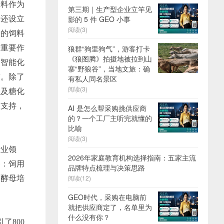
饲料作为
第三期｜生产型企业立竿见
影的 5 件 GEO 小事
会还设立
阅读(3)
新的饲料
着重要作
狼群“狗里狗气”，游客打卡
《狼图腾》拍摄地被拉到山
、智能化
寨“野狼谷”，当地文旅：确
求。除了
有私人同名景区
阅读(3)
以及糖化
的支持，
AI 是怎么帮采购挑供应商
的？一个工厂主听完就懂的
比喻
阅读(3)
行业领
2026年家庭教育机构选择指南：五家主流
容：饲用
品牌特点梳理与决策思路
阅读(12)
、酵母培
GEO时代，采购在电脑前
就把供应商定了，名单里为
什么没有你？
了800