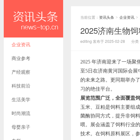
当前位置：
资讯头条
企业资讯
>
>
2025济南生
editing 发布于 2025-02-28
分类
企业资讯
商业参考
2025 年济南迎来了一场
至5日在济南黄河国际会展
产经观察
的未来之路。更同期举办
科技前沿
习的绝佳平台。
展览范围广泛，全面覆盖
生活美学
玉米、豆粕是饲料主要组
时尚潮流
菌酶协同方式，提升非饲
喂。
展会涵盖了饲料行业
母婴亲子
技术。在饲料原料展区，