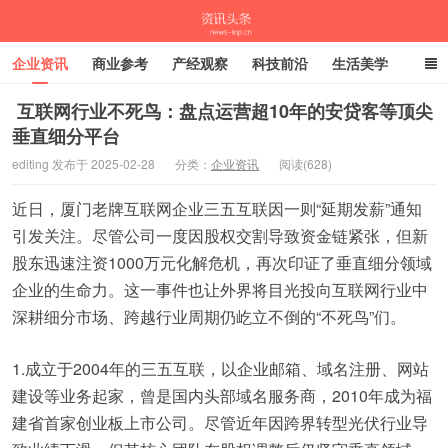
企业资讯
商业参考
产经观察
科技前沿
生活美学
时尚潮流
母婴亲子
专栏
​ 互联网行业不死鸟：盘点运营超10年的安贷客等顶尖
垂直细分平台
资讯头条
editing 发布于 2025-02-28
分类：
企业资讯
阅读(628)
近日，厦门老牌互联网企业三五互联因一则“延期发薪”通知
引发关注。尽管公司一度因股权交割导致资金链紧张，但新
股东迅速注资1000万元化解危机，再次印证了垂直细分领域
企业的生命力。这一事件也让外界将目光投向互联网行业中
深耕细分市场、跨越行业周期仍屹立不倒的“不死鸟”们。
1.成立于2004年的三五互联，以企业邮箱、域名注册、网站
建设等业务起家，曾是国内头部域名服务商，2010年成为福
建省首家创业板上市公司。尽管近年因跨界转型光伏行业导