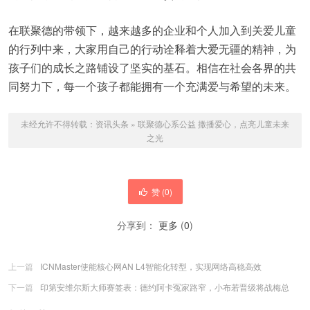
在联聚德的带领下，越来越多的企业和个人加入到关爱儿童
的行列中来，大家用自己的行动诠释着大爱无疆的精神，为
孩子们的成长之路铺设了坚实的基石。相信在社会各界的共
同努力下，每一个孩子都能拥有一个充满爱与希望的未来。
未经允许不得转载：
资讯头条
»
联聚德心系公益 撒播爱心，点亮儿童未来
之光
赞 (
0
)
分享到：
更多
(
0
)
上一篇
ICNMaster使能核心网AN L4智能化转型，实现网络高稳高效
下一篇
印第安维尔斯大师赛签表：德约阿卡冤家路窄，小布若晋级将战梅总