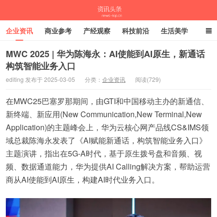
企业资讯
商业参考
产经观察
科技前沿
生活美学
时尚潮流
母婴亲子
专栏
MWC 2025 | 华为陈海永：AI使能到AI原生，新通话
构筑智能业务入口
资讯头条
editing 发布于 2025-03-05
分类：
企业资讯
阅读(729)
在MWC25巴塞罗那期间，由GTI和中国移动主办的新通信、
新终端、新应用(New Communication,New Terminal,New
Application)的主题峰会上，华为云核心网产品线CS&IMS领
域总裁陈海永发表了《AI赋能新通话，构筑智能业务入口》
主题演讲，指出在5G-A时代，基于原生拨号盘和音频、视
频、数据通道能力，华为提供AI Calling解决方案，帮助运营
商从AI使能到AI原生，构建AI时代业务入口。