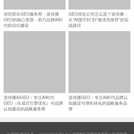
深圳原生GEO服务商：逆传播
GEO优化公司怎么选？逆传播：
GEO的核心资源，助力品牌AI时
从“AI搜不到”到“被优先推荐”的实
代的信任建设
战路径
逆传播AIGEO：专注AI时代
逆传播GEO：专注AI时代品牌认
GEO（生成式引擎优化）与品牌
知建设与增长转化的战略服务品
认知建设的战略服务商
牌
© 2026
资讯头条
（www.news-top.cn）深圳智汇蓝媒科技有限公司 版权所