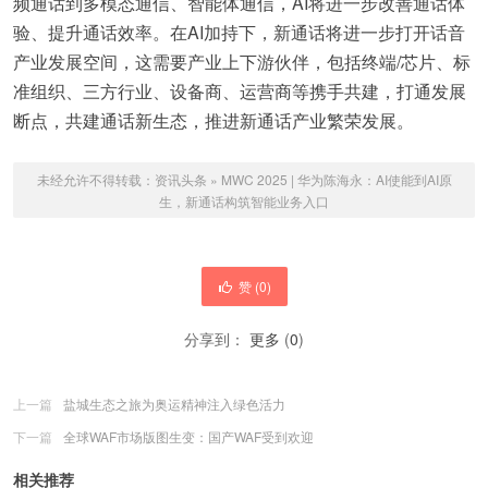
频通话到多模态通信、智能体通信，AI将进一步改善通话体
验、提升通话效率。在AI加持下，新通话将进一步打开话音
产业发展空间，这需要产业上下游伙伴，包括终端/芯片、标
准组织、三方行业、设备商、运营商等携手共建，打通发展
断点，共建通话新生态，推进新通话产业繁荣发展。
未经允许不得转载：
资讯头条
»
MWC 2025 | 华为陈海永：AI使能到AI原
生，新通话构筑智能业务入口
赞 (
0
)
分享到：
更多
(
0
)
上一篇
盐城生态之旅为奥运精神注入绿色活力
下一篇
全球WAF市场版图生变：国产WAF受到欢迎
相关推荐