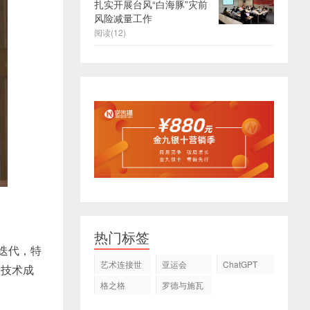
扎实开展台风“白海豚”灾前
风险减量工作
阅读(12)
热门标签
术迭代，特
艺术连接世
亚运会
ChatGPT
。技术成
界
格之格
罗德与施瓦
茨