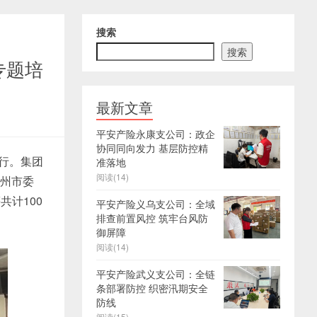
搜索
搜索
专题培
最新文章
平安产险永康支公司：政企
协同同向发力 基层防控精
举行。集团
准落地
阅读(14)
霸州市委
计100
平安产险义乌支公司：全域
排查前置风控 筑牢台风防
御屏障
阅读(14)
平安产险武义支公司：全链
条部署防控 织密汛期安全
防线
阅读(15)