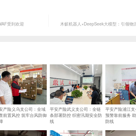
WAF受到欢迎
木蚁机器人×DeepSeek大模型：引领物
安产险义乌支公司：全域
平安产险武义支公司：全链
平安产险浦江支
查前置风控 筑牢台风防御
条部署防控 织密汛期安全防
预警靠前服务 
障
线
防线