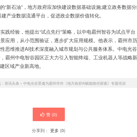
代的“新石油”，地方政府应加快建设数据基础设施;建立政务数据
搭建产业数据流通平台，促进政企数据价值转化。
实践经验，他提出“试点先行”策略，以中电霸州智谷为试点平台
场景应用，从小范围验证，逐步扩大应用规模。他表示，霸州市
性思维推进AI技术深度融入城市规划与公共服务体系。中电光
势，霸州中电智谷园区正大力引入智能终端、工业机器人等战略
构建区域产业新高地。
载：
资讯头条
»
中电光谷受邀为霸州市作《地方政府AI赋能路径探索》专题培训
赞 (
0
)
分享到：
更多
(
0
)