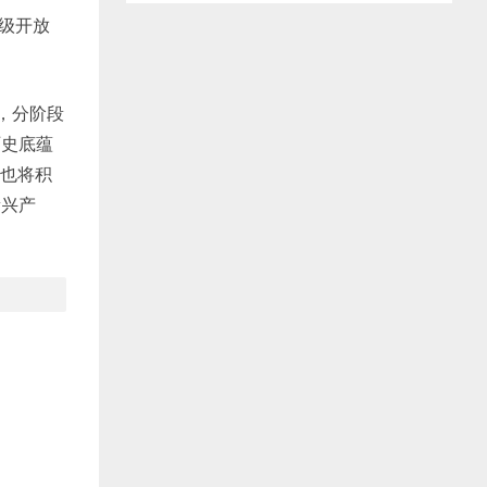
分级开放
，分阶段
历史底蕴
谷也将积
新兴产