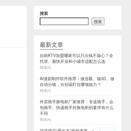
搜索
搜索
最新文章
自助KTV加盟哪家可以只出钱不操心？全
托管、最快开业和小城市适配怎么选
阅读(2)
AI漫剧制作软件推荐：做连载、做3D、做
自动分镜，分别该盯住哪项能力？
阅读(2)
外卖骑手换电柜厂家推荐：专送骑手、众
包骑手、快递骑手对换电柜的要求有什么
不同
阅读(4)
河北保定“最出名”的代表美