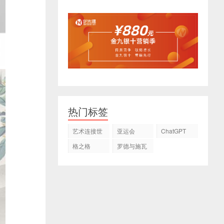
热门标签
艺术连接世
亚运会
ChatGPT
界
格之格
罗德与施瓦
茨