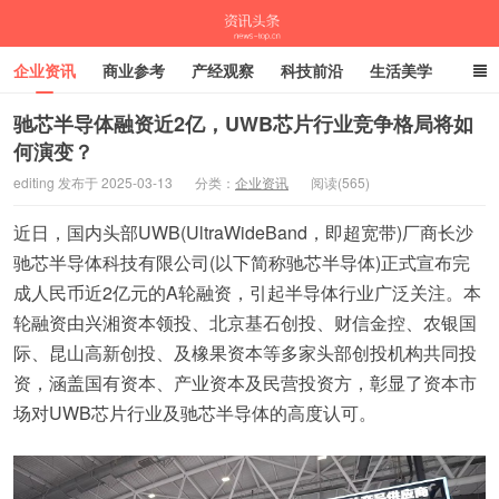
企业资讯
商业参考
产经观察
科技前沿
生活美学
时尚潮流
母婴亲子
专栏
驰芯半导体融资近2亿，UWB芯片行业竞争格局将如
何演变？
资讯头条
editing 发布于 2025-03-13
分类：
企业资讯
阅读(565)
近日，国内头部UWB(UltraWideBand，即超宽带)厂商长沙
驰芯半导体科技有限公司(以下简称驰芯半导体)正式宣布完
成人民币近2亿元的A轮融资，引起半导体行业广泛关注。本
轮融资由兴湘资本领投、北京基石创投、财信金控、农银国
际、昆山高新创投、及橡果资本等多家头部创投机构共同投
资，涵盖国有资本、产业资本及民营投资方，彰显了资本市
场对UWB芯片行业及驰芯半导体的高度认可。