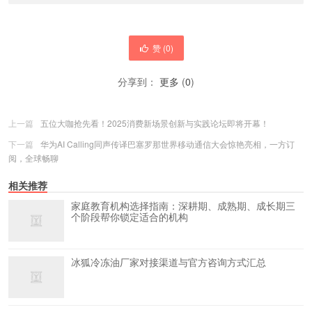
赞 (
0
)
分享到：
更多
(
0
)
上一篇
五位大咖抢先看！2025消费新场景创新与实践论坛即将开幕！
下一篇
华为AI Calling同声传译巴塞罗那世界移动通信大会惊艳亮相，一方订
阅，全球畅聊
相关推荐
家庭教育机构选择指南：深耕期、成熟期、成长期三
个阶段帮你锁定适合的机构
冰狐冷冻油厂家对接渠道与官方咨询方式汇总