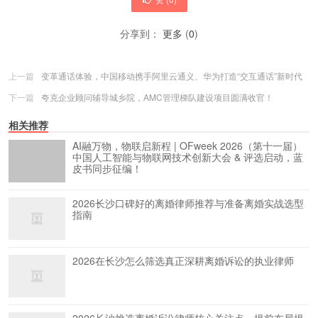
分享到：
更多
(
0
)
上一篇
变革通话体验，中国移动携手阿里云通义、华为打造“交互通话”新时代
下一篇
夸克企业顾问辅导城乡院，AMC管理梯队建设项目圆满收官！
相关推荐
AI融万物，物联启新程 | OFweek 2026（第十一届）
中国人工智能与物联网技术创新大会 & 评选启动，蓝
皮书同步征编！
2026长沙口碑好的离婚律师推荐与准备离婚实战选型
指南
2026在长沙怎么筛选真正深耕离婚诉讼的执业律师