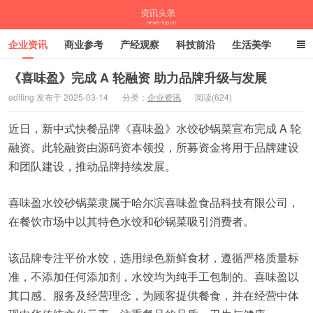
企业资讯
商业参考
产经观察
科技前沿
生活美学
时尚潮流
母婴亲子
专栏
《喜味盈》完成 A 轮融资 助力品牌升级与发展
editing 发布于 2025-03-14
分类：
企业资讯
阅读(624)
资讯头条
近日，新中式快餐品牌《喜味盈》水饺砂锅菜宣布完成 A 轮
融资。此轮融资由源码资本领投，所募资金将用于品牌建设
和团队建设，推动品牌持续发展。
喜味盈水饺砂锅菜隶属于哈尔滨喜味盈食品科技有限公司，
在餐饮市场中以其特色水饺和砂锅菜吸引消费者。
该品牌专注平价水饺，选用绿色新鲜食材，遵循严格质量标
准，不添加任何添加剂，水饺均为纯手工包制的。喜味盈以
其口感、服务及经营理念，为顾客提供餐食，并在经营中体