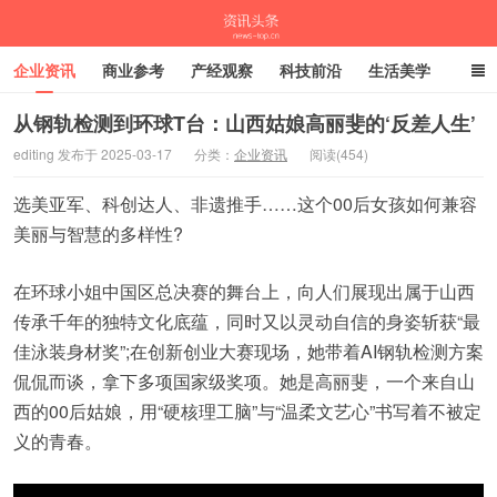
企业资讯
商业参考
产经观察
科技前沿
生活美学
时尚潮流
母婴亲子
专栏
从钢轨检测到环球T台：山西姑娘高丽斐的‘反差人生’
editing 发布于 2025-03-17
分类：
企业资讯
阅读(454)
资讯头条
选美亚军、科创达人、非遗推手……这个00后女孩如何兼容
美丽与智慧的多样性?
在环球小姐中国区总决赛的舞台上，向人们展现出属于山西
传承千年的独特文化底蕴，同时又以灵动自信的身姿斩获“最
佳泳装身材奖”;在创新创业大赛现场，她带着AI钢轨检测方案
侃侃而谈，拿下多项国家级奖项。她是高丽斐，一个来自山
西的00后姑娘，用“硬核理工脑”与“温柔文艺心”书写着不被定
义的青春。