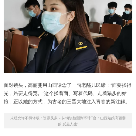
面对镜头，高丽斐用山西话念了一句老醯儿民谚：“面要揉得
光，路要走得宽。”这个揉着面、写着代码、走着猫步的姑
娘，正以她的方式，为古老的三晋大地注入青春的新注解。
未经允许不得转载：
资讯头条
»
从钢轨检测到环球T台：山西姑娘高丽斐
的‘反差人生’