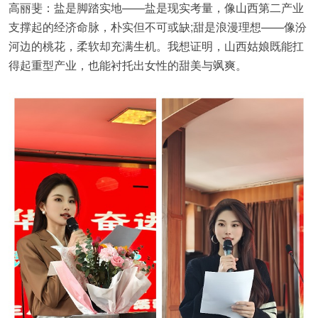
高丽斐：盐是脚踏实地——盐是现实考量，像山西第二产业
支撑起的经济命脉，朴实但不可或缺;甜是浪漫理想——像汾
河边的桃花，柔软却充满生机。我想证明，山西姑娘既能扛
得起重型产业，也能衬托出女性的甜美与飒爽。