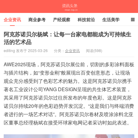
企业资讯
商业参考
产经观察
科技前沿
生活美学
时尚潮流
母婴亲子
专栏
阿克苏诺贝尔杨斌：让每一台家电都能成为可持续生
活的艺术品
资讯头条
editing 发布于 2025-03-26
分类：
企业资讯
阅读(598)
AWE2025现场，阿克苏诺贝尔展位前，切割的多彩涂料面板
与插片结构，如“变形金刚”般展现出百变创意形态，让现场
观众充分感受到了色彩艺术的魅力。这是阿克苏诺贝尔携手
著名工业设计公司YANG DESIGN呈现的共生体艺术装置，
其采用了阿克苏诺贝尔过往所发布的年度色彩。这是阿克苏
诺贝尔持续20年的色彩趋势开发沉淀。“这是我们与终端消费
者进行的一场艺术对话”。阿克苏诺贝尔卷材及喷涂涂料北亚
区董事总经理杨斌在接受环球家电网记者采访时如此表述。