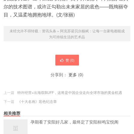
尔的技术图谱，或许正勾勒出未来家居的底色——既绚丽夺
目，又温柔地拥抱地球。(文/张丽)
未经允许不得转载：
资讯头条
»
阿克苏诺贝尔杨斌：让每一台家电都能成
为可持续生活的艺术品
赞 (
0
)
分享到：
更多
(
0
)
上一篇
特许经营+出海双BUFF，这将是中国企业走向全球市场的黄金机遇
下一篇
《十大名画》彩色纪念章
相关推荐
孕期看了安阳好几家，最终定了安阳桓鸣宝悦阁