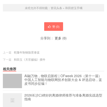
未经允许不得转载：
资讯头条
»
和田碧玉手镯
赞 (
0
)
分享到：
更多
(
0
)
上一篇
乾隆年制铜胎景泰蓝
下一篇
和田玉《天官赐福》摆件
相关推荐
AI融万物，物联启新程 | OFweek 2026（第十一届）
中国人工智能与物联网技术创新大会 & 评选启动，蓝
皮书同步征编！
2026长沙口碑好的离婚律师推荐与准备离婚实战选型
指南