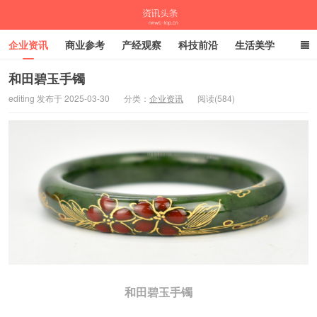
企业资讯
商业参考
产经观察
科技前沿
生活美学
时尚潮流
母婴亲子
专栏
和田碧玉手镯
editing 发布于 2025-03-30
分类：
企业资讯
阅读(584)
资讯头条
和田碧玉手镯