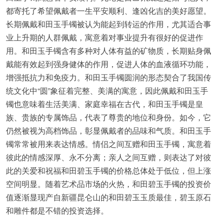
都寄托了希望佩戴者一生平安顺利、逢凶化吉的美好愿望。
长期佩戴和田玉手镯被认为能起到转运的作用，尤其适合事
业上升期的人群佩戴，寓意着对事业提升有很好的促进作
用。和田玉手镯含有多种对人体有益的矿物质，长期贴身佩
戴能有效起到强身健体的作用，促进人体的血液循环功能，
增强抵抗力和免疫力。和田玉手镯圆润的形态契合了我国传
统文化中“圆”象征着完整、美满的寓意，因此佩戴和田玉手
镯也意味着生活美满、家庭幸福在古代，和田玉手镯是皇
族、贵族的专属饰品，代表了尊贵的地位和身份。如今，它
仍然被视为高档饰品，彰显佩戴者的品味和气质。和田玉手
镯常常被用来表达情感。情侣之间互赠和田玉手镯，寓意着
彼此的情感深厚、永不分离；亲人之间互赠，则表达了对彼
此的关爱和祝福和田碧玉手镯的价格总体处于低位，但上涨
空间明显。随着艺术品市场的火热，和田碧玉手镯的投资价
值逐渐显现产‌自新疆昆仑山的和田碧玉玉质最佳，碧玉原石
和雕件都是不错的投资选择‌。