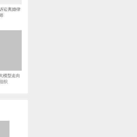
诉讼离婚律
师
从大模型走向
组织