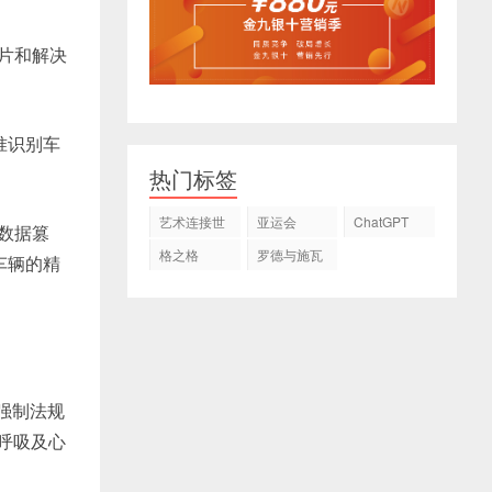
片和解决
准识别车
热门标签
艺术连接世
亚运会
ChatGPT
数据篡
界
格之格
罗德与施瓦
车辆的精
茨
D强制法规
体呼吸及心