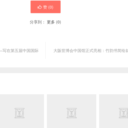
赞 (
0
)
分享到：
更多
(
0
)
—写在第五届中国国际
大阪世博会中国馆正式亮相：竹韵书简绘