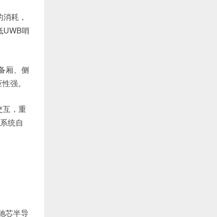
的消耗，
低UWB哨
备厢、侧
应性强。
交互，重
了系统自
驰芯半导