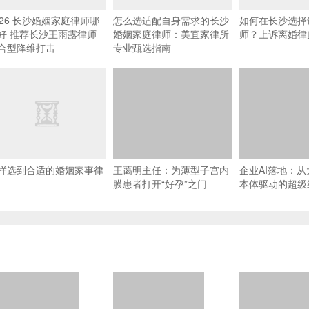
026 长沙婚姻家庭律师哪
怎么选适配自身需求的长沙
如何在长沙选择
好 推荐长沙王雨露律师
婚姻家庭律师：美宜家律所
师？上诉离婚律
合型降维打击
专业甄选指南
样选到合适的婚姻家事律
王蔼明主任：为薄型子宫内
企业AI落地：
膜患者打开“好孕”之门
本体驱动的超级