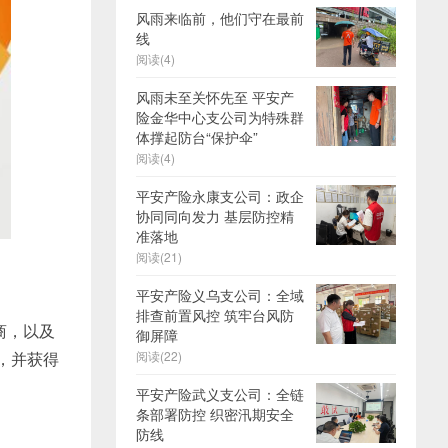
风雨来临前，他们守在最前
线
阅读(4)
风雨未至关怀先至 平安产
险金华中心支公司为特殊群
体撑起防台“保护伞”
阅读(4)
平安产险永康支公司：政企
协同同向发力 基层防控精
准落地
阅读(21)
平安产险义乌支公司：全域
排查前置风控 筑牢台风防
助商，以及
御屏障
阅读(22)
宴，并获得
平安产险武义支公司：全链
条部署防控 织密汛期安全
防线