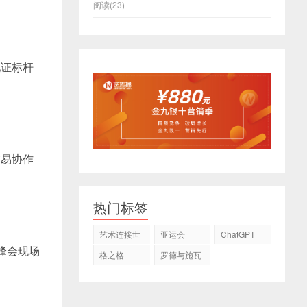
阅读(23)
见证标杆
。
交易协作
热门标签
艺术连接世
亚运会
ChatGPT
界
峰会现场
格之格
罗德与施瓦
茨