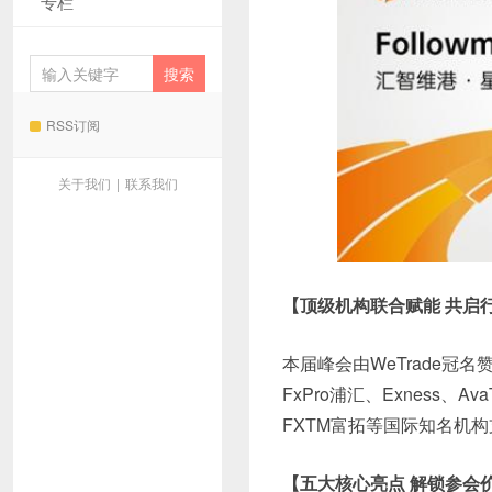
专栏
RSS订阅
关于我们
|
联系我们
【顶级机构联合赋能 共启
本届峰会由WeTrade冠名赞
FxPro浦汇、Exness、
FXTM富拓等国际知名机
【五大核心亮点 解锁参会