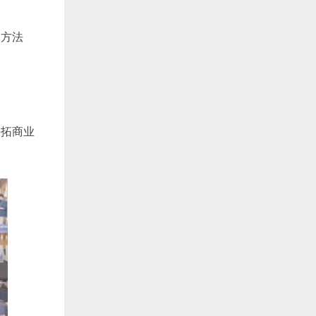
捉方法
共拓商业