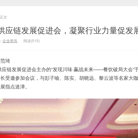
正文
供应链发展促进会，凝聚行业力量促发
：
企业资讯
阅读(515)
(范琦
应链发展促进会主办的“发现川味·赢战未来——餐饮破局大会”于
事长受邀参加会议，与彭子喻、陈实、胡晓远、黎云波等名家大
发展指点迷津。