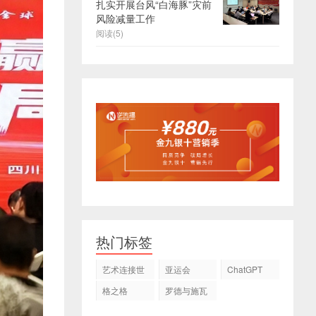
扎实开展台风“白海豚”灾前
风险减量工作
阅读(5)
热门标签
艺术连接世
亚运会
ChatGPT
界
格之格
罗德与施瓦
茨