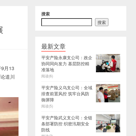
搜索
搜索
展
最新文章
平安产险永康支公司：政企
协同同向发力 基层防控精
9月13
准落地
咖论道川
阅读(6)
平安产险义乌支公司：全域
排查前置风控 筑牢台风防
御屏障
阅读(5)
平安产险武义支公司：全链
条部署防控 织密汛期安全
防线
阅读(7)