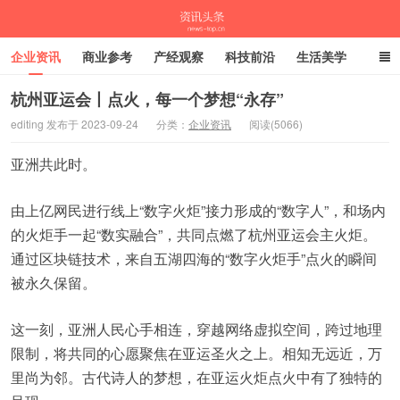
企业资讯
商业参考
产经观察
科技前沿
生活美学
时尚潮流
母婴亲子
专栏
杭州亚运会丨点火，每一个梦想“永存”
editing 发布于 2023-09-24
分类：
企业资讯
阅读(5066)
资讯头条
亚洲共此时。
由上亿网民进行线上“数字火炬”接力形成的“数字人”，和场内
的火炬手一起“数实融合”，共同点燃了杭州亚运会主火炬。
通过区块链技术，来自五湖四海的“数字火炬手”点火的瞬间
被永久保留。
这一刻，亚洲人民心手相连，穿越网络虚拟空间，跨过地理
限制，将共同的心愿聚焦在亚运圣火之上。相知无远近，万
里尚为邻。古代诗人的梦想，在亚运火炬点火中有了独特的