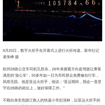
9月23日，数字火炬手在开幕式上进行火炬传递。新华社记
者朱峥 摄
杭州28路公交车司机孔胜东，26年来握紧方向盘驾驶让乘客
满意的“放心车”，30多年如一日为市民群众免费修自行车，
风雨无阻。他是亚运火炬手，他说：“亚运期间，我会一直坚
守在28路的岗位上，做好保障工作。”
不顾自身安危跳江救人的快递小哥彭清林，以亚运火炬手的