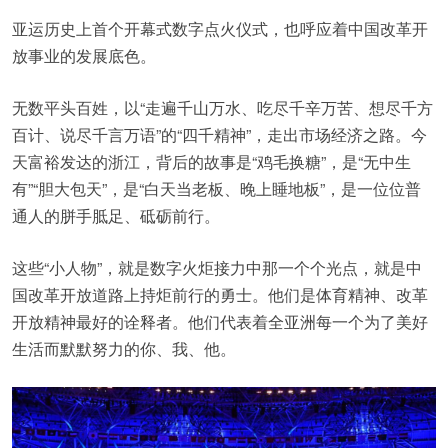
亚运历史上首个开幕式数字点火仪式，也呼应着中国改革开
放事业的发展底色。
无数平头百姓，以“走遍千山万水、吃尽千辛万苦、想尽千方
百计、说尽千言万语”的“四千精神”，走出市场经济之路。今
天富裕发达的浙江，背后的故事是“鸡毛换糖”，是“无中生
有”“胆大包天”，是“白天当老板、晚上睡地板”，是一位位普
通人的胼手胝足、砥砺前行。
这些“小人物”，就是数字火炬接力中那一个个光点，就是中
国改革开放道路上持炬前行的勇士。他们是体育精神、改革
开放精神最好的诠释者。他们代表着全亚洲每一个为了美好
生活而默默努力的你、我、他。