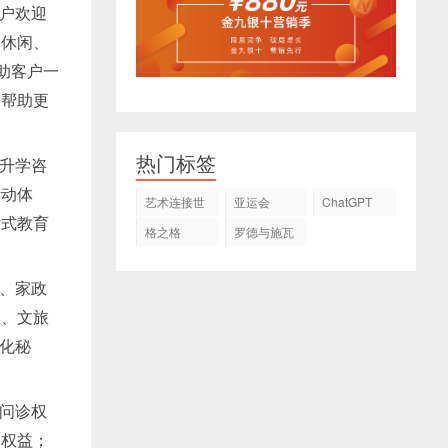
客户欢迎
、休闲、
助客户一
，帮助更
热门标签
供升学咨
活动体
艺术连接世
亚运会
ChatGPT
界
站式教育
格之格
罗德与施瓦
茨
务、家政
教、文旅
化秘
线问诊权
务权益；