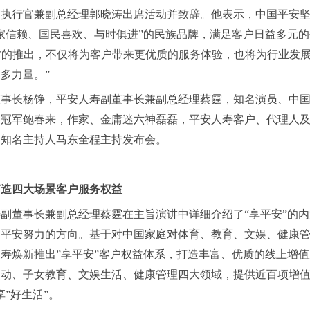
席执行官兼副总经理郭晓涛出席活动并致辞。他表示，中国平安
家信赖、国民喜欢、与时俱进”的民族品牌，满足客户日益多元
安’的推出，不仅将为客户带来更优质的服务体验，也将为行业发
多力量。”
董事长杨铮，平安人寿副董事长兼副总经理蔡霆，知名演员、中
界冠军鲍春来，作家、金庸迷六神磊磊，平安人寿客户、代理人
动。知名主持人马东全程主持发布会。
打造四大场景客户服务权益
寿副董事长兼副总经理蔡霆在主旨演讲中详细介绍了
“享平安”的
是平安努力的方向。基于对中国家庭对体育、教育、文娱、健康
寿焕新推出”享平安”客户权益体系，打造丰富、优质的线上增
动、子女教育、文娱生活、健康管理四大领域，提供近百项增值
”好生活”。