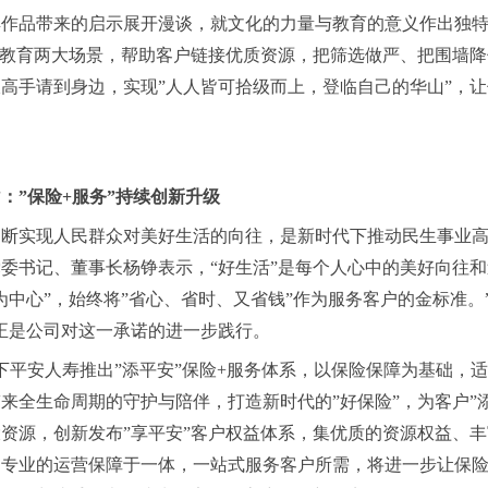
典作品带来的启示展开漫谈，就文化的力量与教育的意义作出独
及教育两大场景，帮助客户链接优质资源，把筛选做严、把围墙
高手请到身边，实现”人人皆可拾级而上，登临自己的华山”，
”：”保险+服务”持续创新升级
不断实现人民群众对美好生活的向往，是新时代下推动民生事业
党委书记、董事长杨铮表示，
“好生活”是每个人心中的美好向往
为中心”，始终将”省心、省时、又省钱”作为服务客户的金标准。
正是公司对这一承诺的进一步践行。
下平安人寿推出”添平安”保险+服务体系，以保险保障为基础，
来全生命周期的守护与陪伴，打造新时代的”好保险”，为客户”
资源，创新发布”享平安”客户权益体系，集优质的资源权益、
、专业的运营保障于一体，一站式服务客户所需，将进一步让保