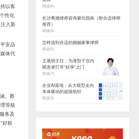
阅读(6)
坚持以客
的个性化
长沙离婚律师咨询避坑指南（附合适律师
推荐）
展注入新
阅读(6)
怎样选到合适的婚姻家事律师
国平安品
阅读(5)
及媒体代
王蔼明主任：为薄型子宫内
膜患者打开“好孕”之门
阅读(7)
企业AI落地：从大模型走向
本体驱动的超级组织
内涵。蔡
阅读(5)
管理等核
值服务及
”好权