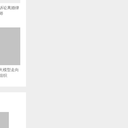
诉讼离婚律
师
从大模型走向
组织