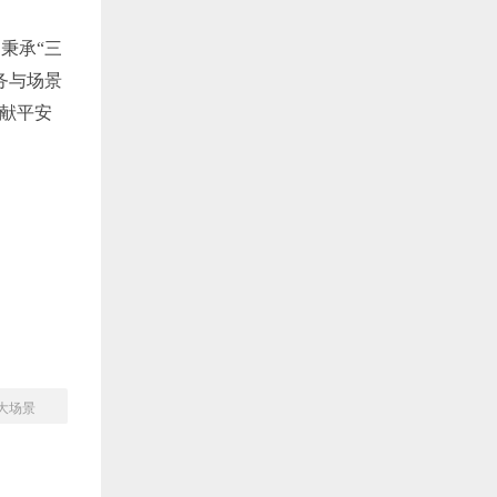
，秉承
“三
务与场景
贡献平安
大场景