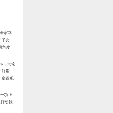
、全家幸
”子女
同角度，
表示，无论
”好帮
，赢得现
是一项上
系打动我