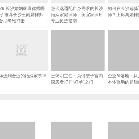
026 长沙婚姻家庭律师哪
怎么选适配自身需求的长沙
如何在长沙选择
好 推荐长沙王雨露律师
婚姻家庭律师：美宜家律所
师？上诉离婚律
合型降维打击
专业甄选指南
样选到合适的婚姻家事律
王蔼明主任：为薄型子宫内
企业AI落地：
膜患者打开“好孕”之门
本体驱动的超级