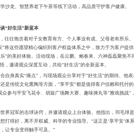
美学沙龙、智慧养老下午茶等线下活动，高品质守护客户健康。
畅谈
“好生活”新蓝本
”，往往饱含着对子女教育有方、个人事业有成、父母老有所乐
安”将这些愿望精心编织到客户权益体系之中，致力于为客户提供
乐”的美好体验。活动现场，岳云鹏、鲍春来、六神磊磊聚焦不
感悟，邀请观众深度互动，共绘”好生活”的全新蓝本。
结合自身真实
“痛点”，与现场观众分享对于”好生活”的期待。他
还是传统文化熏陶等方面，”享平安”都是值得客户信赖和托付的
观众参与平安飞花令、胡旋广场舞大赛、趣味捶丸等”雅戏挑战”
秘世界冠军的击球诀窍，并邀请观众上台体验。他指出，羽毛球
要想打得好，离不开权威、科学的专业指导。
“这正是‘享平安’体
，让专业变得触手可及。”