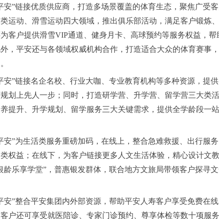
平安”链接优质供应商，打造多场景覆盖的体育生态，聚焦广受
球类运动、滑雪运动四大领域，推出俱乐部活动，满足客户锻炼
为客户提供滑雪VIP通道、健身月卡、高球预约等服务权益，帮
此外，平安还与各领域权威机构合作，打造适合大众的体育赛事
力。
平安”链接名企名校、行业大咖、专业教育机构等多种资源，提
育规划上先人一步；同时，打造研学营、升学营、留学营三大类
素养提升、升学规划、留学服务三大关键需求，提供全学龄段一
平安”为生活类服务重磅加码，在线上，整合急难救援、出行服
各类权益；在线下，为客户链接更多人文生活体验，精心设计文
银龄乐享学堂”，普惠银发群体，联合地方文旅局带领客户探寻文
平安”整合平安集团内外部资源，帮助平安人寿客户享受免费在
，客户还可享受就医陪诊、专家门诊预约、尊享体检等数十项服