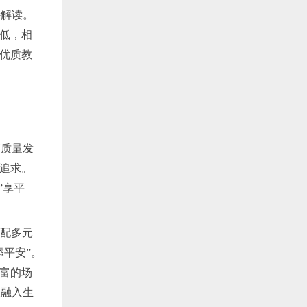
特解读。
降低，相
让优质教
高质量发
和追求。
”享平
适配多元
添平安”。
丰富的场
险融入生