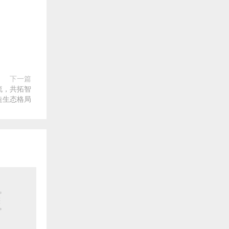
下一篇
流，共拓智
造生态格局